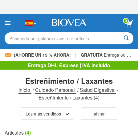
Nota:
este
sitio
web
0
incluye
un
sistema
Búsqueda por palabra clave o nº artículo
de
accesibilidad.
|
¡AHORRE UN 15 % AHORA!
GRATUITA
Entrega 60,00 € »
Entrega DHL Express | IVA incluido
Estreñimiento / Laxantes
Inicio
/
Cuidado Personal
/
Salud Digestiva
/
Estreñimiento / Laxantes
(4)
Los más vendidos
afinar
Artículos
(4)