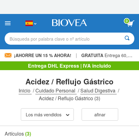
Nota:
este
sitio
web
0
incluye
un
sistema
Búsqueda por palabra clave o nº artículo
de
accesibilidad.
|
¡AHORRE UN 15 % AHORA!
GRATUITA
Entrega 60,00 € »
Entrega DHL Express | IVA incluido
Acidez / Reflujo Gástrico
Inicio
/
Cuidado Personal
/
Salud Digestiva
/
Acidez / Reflujo Gástrico
(3)
Los más vendidos
afinar
Artículos
(3)