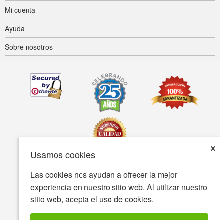
Mi cuenta
Ayuda
Sobre nosotros
×
Usamos cookies
Las cookies nos ayudan a ofrecer la mejor
Accesibilidad
Condiciones de uso
Política de privacidad
experiencia en nuestro sitio web. Al utilizar nuestro
Política de seguridad
sitio web, acepta el uso de cookies.
© Copyright 2001-2026 BIOVEA Todos los derechos reservados