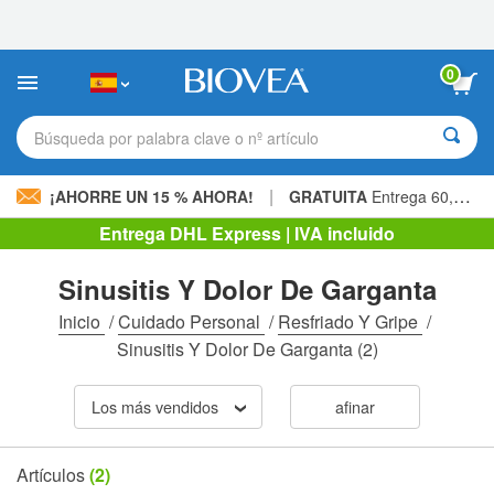
Nota:
este
sitio
web
0
incluye
un
sistema
Búsqueda por palabra clave o nº artículo
de
accesibilidad.
|
¡AHORRE UN 15 % AHORA!
GRATUITA
Entrega 60,00 € »
Entrega DHL Express | IVA incluido
Sinusitis Y Dolor De Garganta
Inicio
/
Cuidado Personal
/
Resfriado Y Gripe
/
Sinusitis Y Dolor De Garganta
(2)
Los más vendidos
afinar
Artículos
(2)