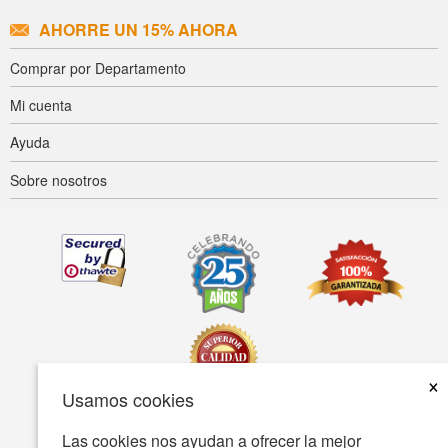
AHORRE UN 15% AHORA
Comprar por Departamento
Mi cuenta
Ayuda
Sobre nosotros
×
Usamos cookies
Las cookies nos ayudan a ofrecer la mejor
Accesibilidad
Condiciones de uso
Política de privacidad