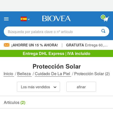
Nota:
este
sitio
web
0
incluye
un
sistema
Búsqueda por palabra clave o nº artículo
de
accesibilidad.
|
¡AHORRE UN 15 % AHORA!
GRATUITA
Entrega 60,00 € »
Entrega DHL Express | IVA incluido
Protección Solar
Inicio
/
Belleza
/
Cuidado De La Piel
/
Protección Solar
(2)
Los más vendidos
afinar
Artículos
(2)