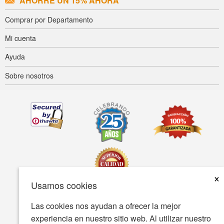
AHORRE UN 15% AHORA
Comprar por Departamento
Mi cuenta
Ayuda
Sobre nosotros
×
Usamos cookies
Las cookies nos ayudan a ofrecer la mejor
Accesibilidad
Condiciones de uso
Política de privacidad
experiencia en nuestro sitio web. Al utilizar nuestro