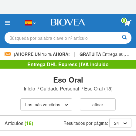
Nota:
este
sitio
web
0
incluye
un
sistema
Búsqueda por palabra clave o nº artículo
de
accesibilidad.
|
¡AHORRE UN 15 % AHORA!
GRATUITA
Entrega 60,00 € »
Entrega DHL Express | IVA incluido
Eso Oral
Inicio
/
Cuidado Personal
/
Eso Oral
(18)
Los más vendidos
afinar
Artículos
(18)
Resultados por página:
24