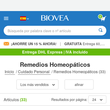
Nota:
este
sitio
web
0
incluye
un
sistema
Búsqueda por palabra clave o nº artículo
de
accesibilidad.
|
¡AHORRE UN 15 % AHORA!
GRATUITA
Entrega 60,00 € »
Entrega DHL Express | IVA incluido
Remedios Homeopáticos
Inicio
/
Cuidado Personal
/
Remedios Homeopáticos
(33)
Los más vendidos
afinar
Artículos
(33)
Resultados por página:
24