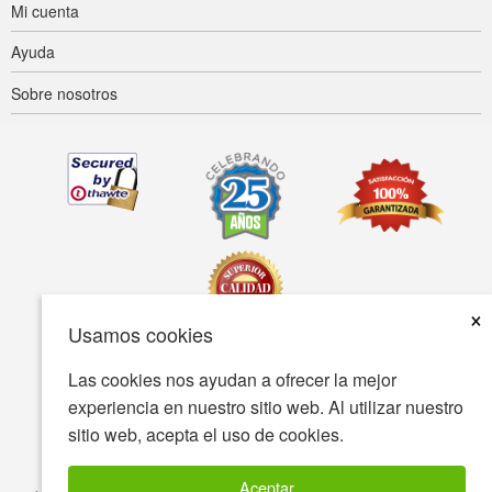
Mi cuenta
Ayuda
Sobre nosotros
×
Usamos cookies
Las cookies nos ayudan a ofrecer la mejor
Accesibilidad
Condiciones de uso
Política de privacidad
experiencia en nuestro sitio web. Al utilizar nuestro
Política de seguridad
sitio web, acepta el uso de cookies.
© Copyright 2001-2026 BIOVEA Todos los derechos reservados
Aceptar