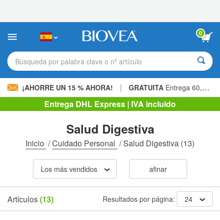
Nota:
este
sitio
web
0
incluye
un
sistema
Búsqueda por palabra clave o nº artículo
de
accesibilidad.
|
¡AHORRE UN 15 % AHORA!
GRATUITA
Entrega 60,00 € »
Entrega DHL Express | IVA incluido
Salud Digestiva
Inicio
/
Cuidado Personal
/
Salud Digestiva
(13)
Los más vendidos
afinar
Artículos
(13)
Resultados por página:
24