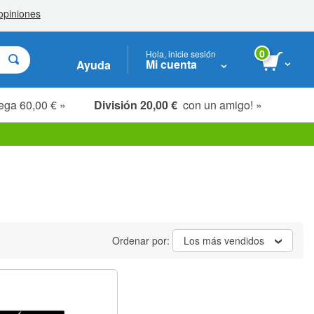
0
Hola, inicie sesión
Mi cuenta
Ayuda
ega 60,00 € »
División 20,00 €
con un amigo! »
Ordenar por:
Los más vendidos