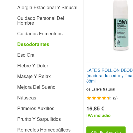
el
Alergia Estacional Y Sinusal
sitio
web
Cuidado Personal Del
a
Hombre
las
personas
Cuidados Femeninos
con
discapacidad
Desodorantes
visual
que
Eso Oral
están
usando
Fiebre Y Dolor
un
LAFE'S ROLL-ON DEO
lector
(madera de cedro y lima) 
Masaje Y Relax
de
88ml
pantalla;
Mejora Del Sueño
Presione
de
Lafe's Natural
Control-
Náuseas
(2)
F10
para
16,85 €
Primeros Auxilios
abrir
IVA includio
un
Prurito Y Sarpullidos
menú
de
Remedios Homeopáticos
accesibilidad.
Añadir al carrito