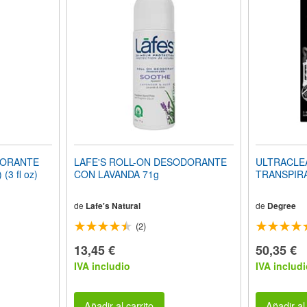
DORANTE
LAFE'S ROLL-ON DESODORANTE
ULTRACLEA
(3 fl oz)
CON LAVANDA 71g
TRANSPIRA
de
Lafe's Natural
de
Degree
(2)
13,45 €
50,35 €
IVA includio
IVA includi
Añadir al carrito
Añadir al 