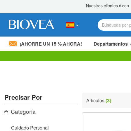
¡AHORRE UN 15 % AHORA!
Departamentos
Nota:
este
sitio
web
incluye
un
sistema
Precisar Por
de
Artículos
(3)
accesibilidad.
Presione
Categoría
Control-
F11
para
Cuidado Personal
ajustar