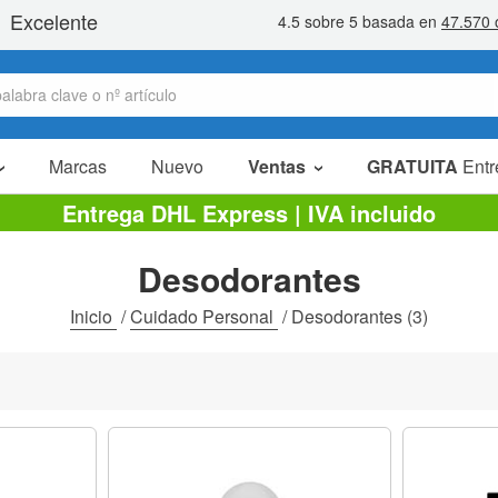
Marcas
Nuevo
Ventas
GRATUITA
Entr
Artículos en oferta
Entrega DHL Express | IVA incluido
Packs Ahorro
Desodorantes
Liquidaciones
Inicio
/
Cuidado Personal
/
Desodorantes
(3)