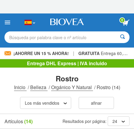
Nota:
este
sitio
web
0
incluye
un
sistema
Búsqueda por palabra clave o nº artículo
de
accesibilidad.
|
¡AHORRE UN 15 % AHORA!
GRATUITA
Entrega 60,00 € »
Entrega DHL Express | IVA incluido
Rostro
Inicio
/
Belleza
/
Orgánico Y Natural
/
Rostro
(14)
Los más vendidos
afinar
Artículos
(14)
Resultados por página:
24