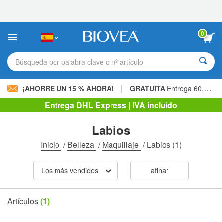
Nota:
este
sitio
web
0
incluye
un
sistema
Búsqueda por palabra clave o nº artículo
de
accesibilidad.
|
¡AHORRE UN 15 % AHORA!
GRATUITA
Entrega 60,00 € »
Entrega DHL Express | IVA incluido
Labios
Inicio
/
Belleza
/
Maquillaje
/
Labios
(1)
Los más vendidos
afinar
Artículos
(1)