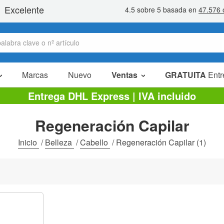
Marcas
Nuevo
Ventas
GRATUITA
Entr
Artículos en oferta
Entrega DHL Express | IVA incluido
Packs Ahorro
Regeneración Capilar
Liquidaciones
Inicio
/
Belleza
/
Cabello
/
Regeneración Capilar
(1)