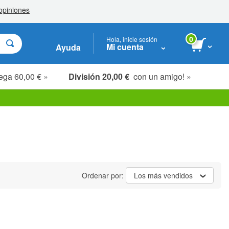
0
Hola, inicie sesión
Mi cuenta
Ayuda
ega 60,00 € »
División 20,00 €
con un amigo! »
Ordenar por:
Los más vendidos