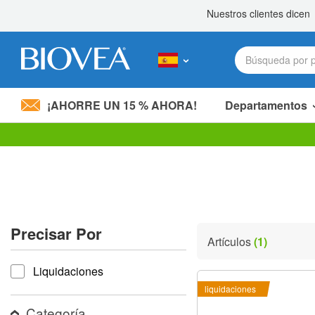
¡AHORRE UN 15 % AHORA!
Departamentos
Nota:
este
sitio
web
incluye
un
sistema
Precisar Por
de
Artículos
(1)
accesibilidad.
Precisar por
Presione
Liquidaciones
Control-
F11
liquidaciones
para
ajustar
Categoría