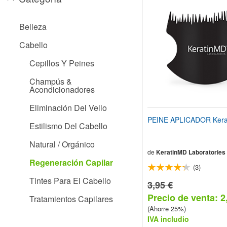
el
sitio
web
Belleza
a
las
Cabello
personas
con
Cepillos Y Peines
discapacidad
visual
Champús &
que
Acondicionadores
están
usando
Eliminación Del Vello
un
PEINE APLICADOR Kera
lector
Estilismo Del Cabello
de
pantalla;
Natural / Orgánico
Presione
de
KeratinMD Laboratories
Control-
Regeneración Capilar
(3)
F10
para
Tintes Para El Cabello
3,95 €
abrir
Precio de venta: 2
un
Tratamientos Capilares
menú
(Ahorre 25%)
de
IVA includio
accesibilidad.