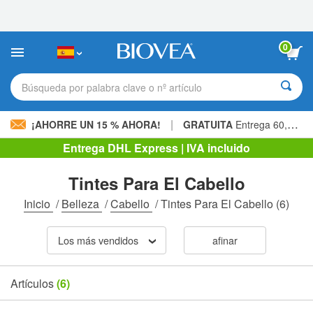
Nota:
este
sitio
web
0
incluye
un
sistema
Búsqueda por palabra clave o nº artículo
de
accesibilidad.
|
¡AHORRE UN 15 % AHORA!
GRATUITA
Entrega 60,00 € »
Entrega DHL Express | IVA incluido
Tintes Para El Cabello
Inicio
/
Belleza
/
Cabello
/
Tintes Para El Cabello
(6)
Los más vendidos
afinar
Artículos
(6)