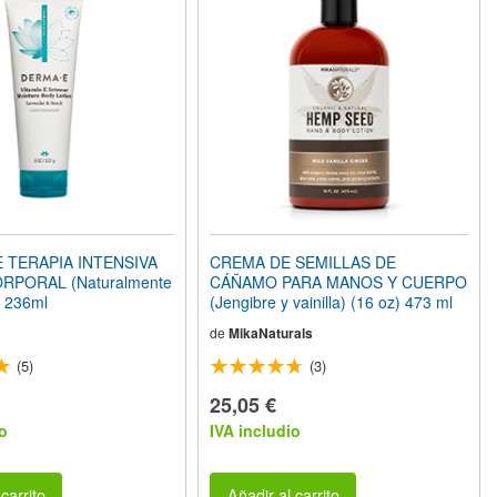
E TERAPIA INTENSIVA
CREMA DE SEMILLAS DE
RPORAL (Naturalmente
CÁÑAMO PARA MANOS Y CUERPO
 236ml
(Jengibre y vainilla) (16 oz) 473 ml
de
MikaNaturals
(5)
(3)
25,05 €
o
IVA includio
carrito
Añadir al carrito