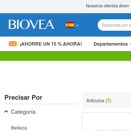
¡AHORRE UN 15 % AHORA!
Departamentos
Nota:
este
sitio
web
incluye
un
sistema
Precisar Por
de
Artículos
(7)
accesibilidad.
Presione
Categoría
Control-
F11
para
Belleza
ajustar