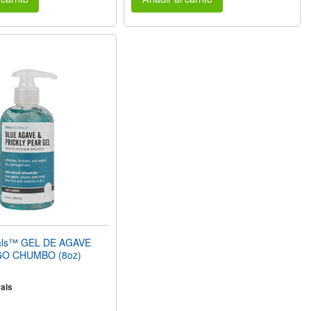
rals™ GEL DE AGAVE
GO CHUMBO (8oz)
als