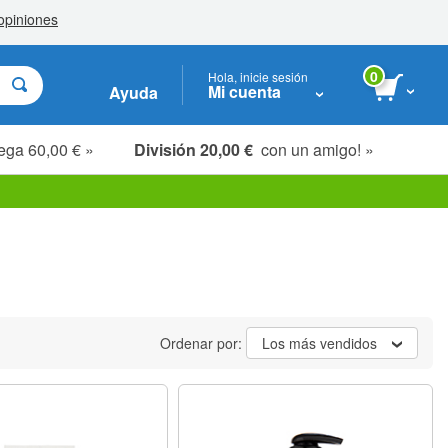
0
Hola, inicie sesión
Mi cuenta
Ayuda
ega 60,00 € »
División 20,00 €
con un amigo! »
Ordenar por:
Los más vendidos