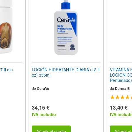
 fl oz)
LOCIÓN HIDRATANTE DIARIA (12 fl
VITAMINA 
oz) 355ml
LOCION CO
Perfumado)
de
CeraVe
de
Derma E
34,15 €
13,40 €
IVA includio
IVA includi
Añadir al carrito
Añadir al 