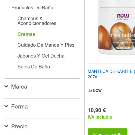
el
Productos De Baño
sitio
web
Champús &
a
Acondicionadores
las
personas
Cremas
con
discapacidad
Cuidado De Manos Y Pies
visual
que
Jabones Y Gel Ducha
están
usando
Sales De Baño
un
MANTECA DE KARIT É (7
lector
207ml
de
pantalla;
Marca
Presione
de
NOW
Control-
F10
Forma
para
10,90 €
abrir
IVA includio
un
menú
Precio
de
accesibilidad.
Añadir al carrito