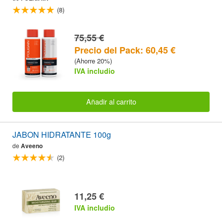
ADELGAZAMIENTO DEL CABELLO Para Hombres con
(8)
2% Trioxidil® (16oz) 473ml PACK AHORRO
75,55 €
Precio del Pack: 60,45 €
(Ahorre 20%)
IVA includio
Añadir al carrito
JABON HIDRATANTE 100g
de
Aveeno
(2)
11,25 €
IVA includio