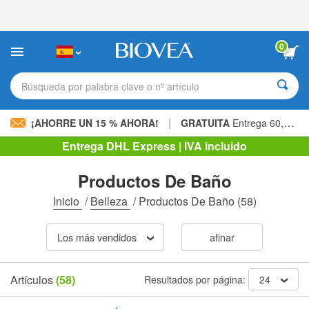
Nota:
este
sitio
web
0
incluye
un
sistema
Búsqueda por palabra clave o nº artículo
de
accesibilidad.
|
¡AHORRE UN 15 % AHORA!
GRATUITA
Entrega 60,00 € »
Entrega DHL Express | IVA incluido
Productos De Baño
Inicio
/
Belleza
/
Productos De Baño
(58)
Los más vendidos
afinar
Artículos
(58)
Resultados por página:
24