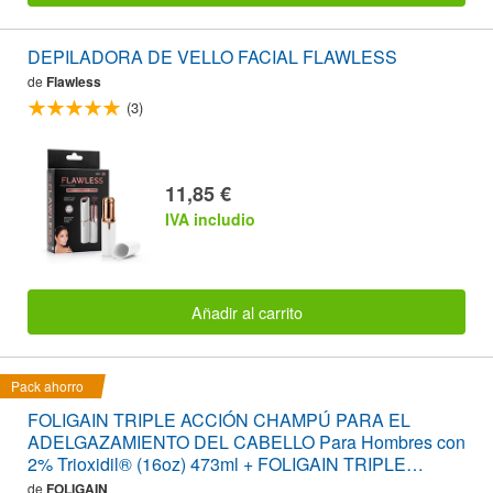
DEPILADORA DE VELLO FACIAL FLAWLESS
de
Flawless
(3)
11,85 €
IVA includio
Añadir al carrito
Pack ahorro
FOLIGAIN TRIPLE ACCIÓN CHAMPÚ PARA EL
ADELGAZAMIENTO DEL CABELLO Para Hombres con
2% Trioxidil® (16oz) 473ml + FOLIGAIN TRIPLE
ACCIÓN ACONDICIONADOR PARA EL
de
FOLIGAIN