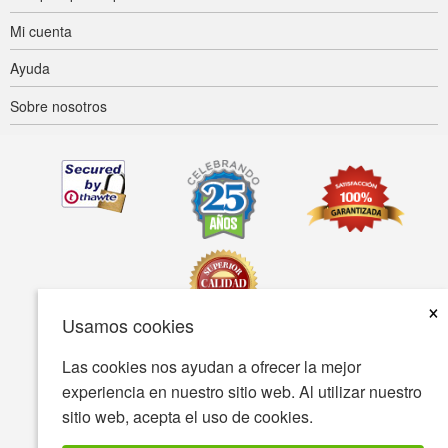
Mi cuenta
Ayuda
Sobre nosotros
×
Usamos cookies
Las cookies nos ayudan a ofrecer la mejor
Accesibilidad
Condiciones de uso
Política de privacidad
experiencia en nuestro sitio web. Al utilizar nuestro
Política de seguridad
sitio web, acepta el uso de cookies.
© Copyright 2001-2026 BIOVEA Todos los derechos reservados