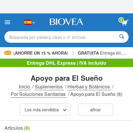
Nota:
este
sitio
web
0
incluye
un
sistema
Búsqueda por palabra clave o nº artículo
de
accesibilidad.
|
¡AHORRE UN 15 % AHORA!
GRATUITA
Entrega 60,00 € »
Entrega DHL Express | IVA incluido
Apoyo para El Sueño
Inicio
/
Suplementos
/
Hierbas y Botánicos
/
Por Soluciones Sanitarias
/
Apoyo para El Sueño
(8)
Los más vendidos
afinar
Artículos
(8)