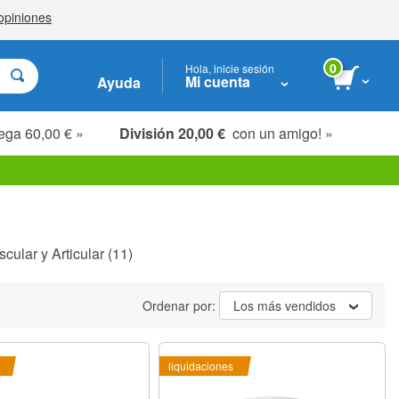
0
Hola, inicie sesión
Mi cuenta
Ayuda
ega 60,00 € »
División 20,00 €
con un amigo! »
cular y Articular
(11)
Ordenar por:
Los más vendidos
liquidaciones