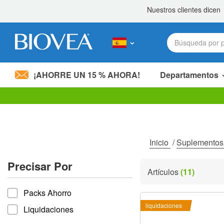
¡AHORRE UN 15 % AHORA!
Departamentos
Nota:
este
sitio
web
incluye
Inicio
/
Suplemento
un
sistema
Precisar Por
de
Artículos
(11)
accesibilidad.
Precisar por
Presione
Packs Ahorro
Control-
F11
liquidaciones
Liquidaciones
para
ajustar