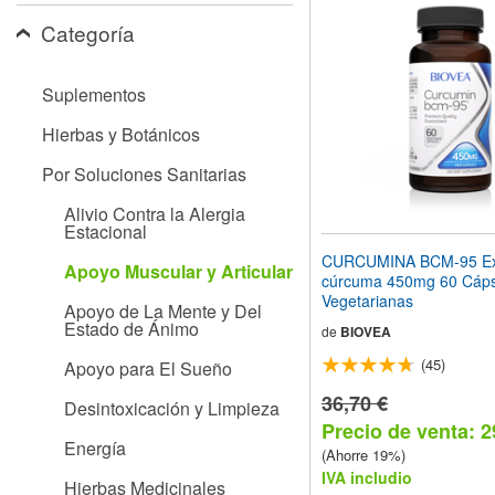
el
Categoría
sitio
web
a
las
Suplementos
personas
con
Hierbas y Botánicos
discapacidad
visual
Por Soluciones Sanitarias
que
están
Alivio Contra la Alergia
Estacional
usando
un
CURCUMINA BCM-95 Ext
Apoyo Muscular y Articular
lector
cúrcuma 450mg 60 Cáps
de
Vegetarianas
Apoyo de La Mente y Del
pantalla;
Estado de Ánimo
Presione
de
BIOVEA
Control-
(45)
Apoyo para El Sueño
F10
para
36,70 €
Desintoxicación y Limpieza
abrir
Precio de venta: 2
un
Energía
menú
(Ahorre 19%)
de
IVA includio
Hierbas Medicinales
accesibilidad.