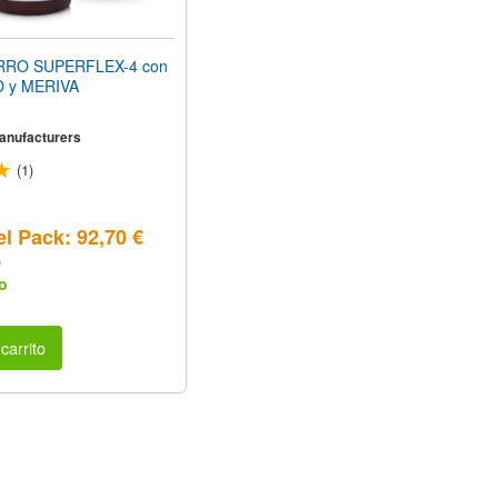
RO SUPERFLEX-4 con
D y MERIVA
Manufacturers
(1)
el Pack: 92,70 €
)
o
carrito