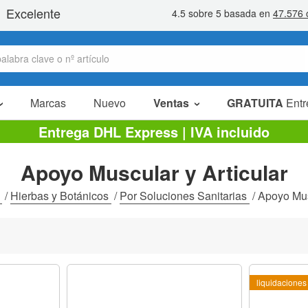
Marcas
Nuevo
Ventas
GRATUITA
Entr
Artículos en oferta
Entrega DHL Express | IVA incluido
Packs Ahorro
Apoyo Muscular y Articular
Liquidaciones
s
/
Hierbas y Botánicos
/
Por Soluciones Sanitarias
/
Apoyo Mus
liquidaciones