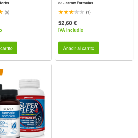
Herbs
de
Jarrow Formulas
(6)
(1)
52,60 €
o
IVA includio
carrito
Añadir al carrito