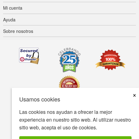
Mi cuenta
Ayuda
Sobre nosotros
×
Usamos cookies
Las cookies nos ayudan a ofrecer la mejor
Accesibilidad
Condiciones de uso
Política de privacidad
experiencia en nuestro sitio web. Al utilizar nuestro
Política de seguridad
sitio web, acepta el uso de cookies.
© Copyright 2001-2026 BIOVEA Todos los derechos reservados