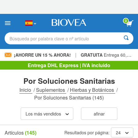
Nota:
este
sitio
web
0
incluye
un
sistema
Búsqueda por palabra clave o nº artículo
de
accesibilidad.
|
¡AHORRE UN 15 % AHORA!
GRATUITA
Entrega 60,00 € »
Entrega DHL Express | IVA incluido
Por Soluciones Sanitarias
Inicio
/
Suplementos
/
Hierbas y Botánicos
/
Por Soluciones Sanitarias
(145)
Los más vendidos
afinar
Artículos
(145)
Resultados por página:
24