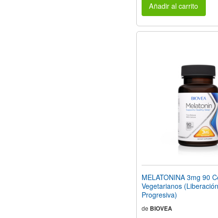
Añadir al carrito
MELATONINA 3mg 90 C
Vegetarianos (Liberació
Progresiva)
de
BIOVEA