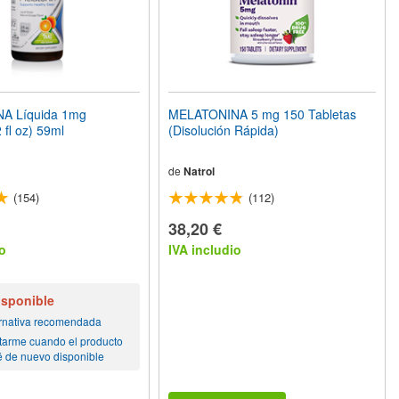
A Líquida 1mg
MELATONINA 5 mg 150 Tabletas
 fl oz) 59ml
(Disolución Rápida)
de
Natrol
(154)
(112)
38,20 €
o
IVA includio
isponible
ernativa recomendada
tarme cuando el producto
é de nuevo disponible