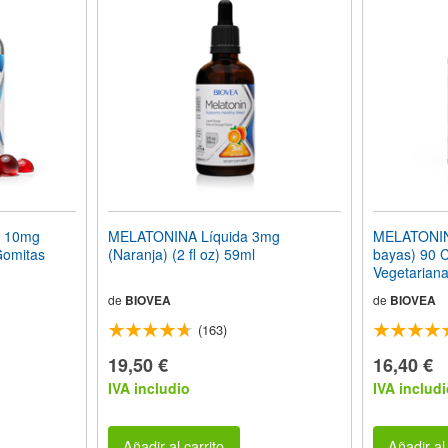
 10mg
MELATONINA Líquida 3mg
MELATONIN
Gomitas
(Naranja) (2 fl oz) 59ml
bayas) 90 
Vegetariana
de
BIOVEA
de
BIOVEA
(163)
19,50 €
16,40 €
IVA includio
IVA includi
Añadir al carrito
Añadir al 