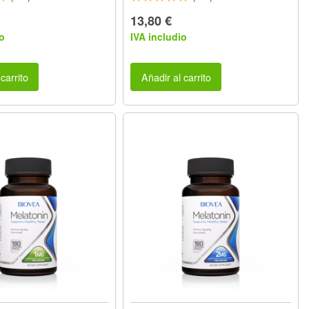
13,80 €
o
IVA includio
carrito
Añadir al carrito