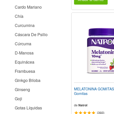
Cardo Mariano
Chía
Curcumina
Cáscara De Psilio
Cúrcuma
D-Manosa
Equinácea
Frambuesa
Ginkgo Biloba
MELATONINA GOMITAS
Ginseng
Gomitas
Goji
de
Natrol
Gotas Líquidas
(393)