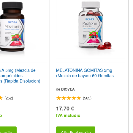
A 5mg (Mezcla de
MELATONINA GOMITAS 5mg
Comprimidos
(Mezcla de bayas) 60 Gomitas
s (Rapida Disolucion)
de
BIOVEA
(252)
(565)
17,70 €
o
IVA includio
carrito
Añadir al carrito