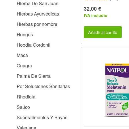
Hierba De San Juan
32,00 €
Hierbas Ayurvédicas
IVA includio
Hierbas por nombre
Añadir al carrito
Hongos
Hoodia Gordonii
Maca
Onagra
Palma De Sierra
Por Soluciones Sanitarias
Rhodiola
Saúco
Superalimentos Y Bayas
Valeriana