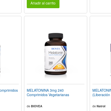
Añadir al carrito
omprimidos
MELATONINA 3mg 240
MELATONINA
n
Comprimidos Vegetarianas
(Liberación
de
BIOVEA
de
Natrol