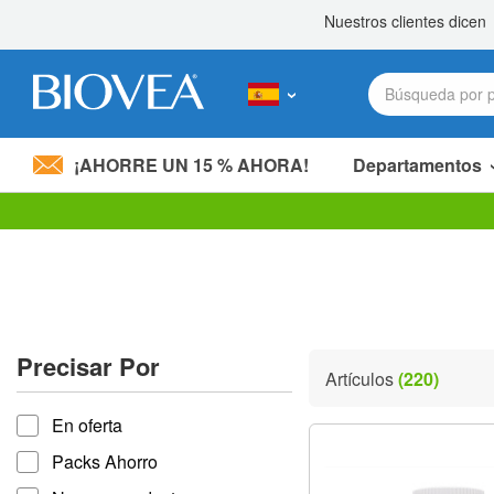
¡AHORRE UN 15 % AHORA!
Departamentos
Nota:
este
sitio
web
incluye
un
sistema
Precisar Por
de
Artículos
(220)
accesibilidad.
Precisar por
Presione
En oferta
Control-
F11
Packs Ahorro
para
ajustar