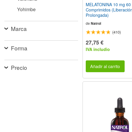
MELATONINA 10 mg 60
Yohimbe
Comprimidos (Liberació
Prolongada)
de
Natrol
Marca
(410)
27,75 €
Forma
IVA includio
Añadir al carrito
Precio