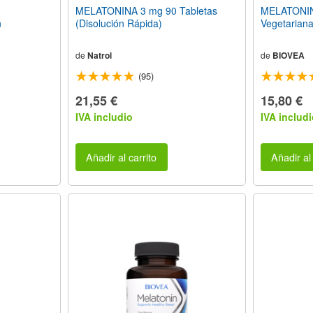
MELATONINA 3 mg 90 Tabletas
MELATONIN
n
(Disolución Rápida)
Vegetarian
de
Natrol
de
BIOVEA
(95)
21,55 €
15,80 €
IVA includio
IVA includi
Añadir al carrito
Añadir al 