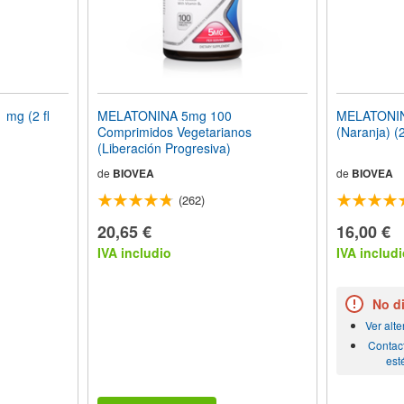
mg (2 fl
MELATONINA 5mg 100
MELATONIN
Comprimidos Vegetarianos
(Naranja) (2
(Liberación Progresiva)
de
BIOVEA
de
BIOVEA
(262)
20,65 €
16,00 €
IVA includio
IVA includi
No d
Ver alt
Contac
est