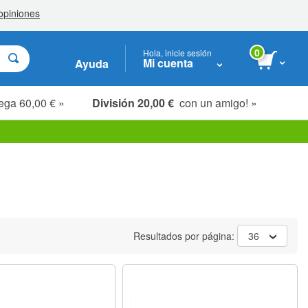
0
Hola, inicie sesión
Mi cuenta
Ayuda
ega 60,00 € »
División 20,00 €
con un amigo! »
Resultados por página:
36