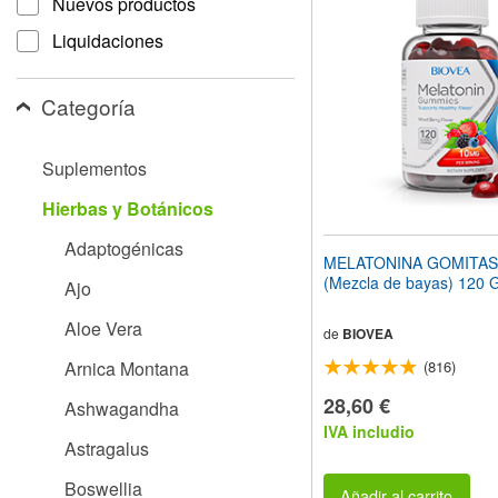
Nuevos productos
el
sitio
Liquidaciones
web
a
las
Categoría
personas
con
discapacidad
Suplementos
visual
que
Hierbas y Botánicos
están
usando
Adaptogénicas
un
MELATONINA GOMITAS
lector
(Mezcla de bayas) 120 
Ajo
de
pantalla;
Aloe Vera
Presione
de
BIOVEA
Control-
Arnica Montana
(816)
F10
para
28,60 €
Ashwagandha
abrir
IVA includio
un
Astragalus
menú
de
Boswellia
accesibilidad.
Añadir al carrito