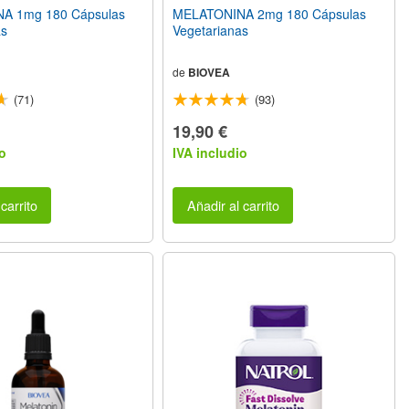
A 1mg 180 Cápsulas
MELATONINA 2mg 180 Cápsulas
as
Vegetarianas
de
BIOVEA
(71)
(93)
19,90 €
o
IVA includio
carrito
Añadir al carrito