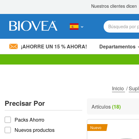
¡AHORRE UN 15 % AHORA!
Departamentos
Nota:
este
sitio
web
incluye
Inicio
/
Sup
un
sistema
Precisar Por
de
Artículos
(18)
accesibilidad.
Precisar por
Presione
Packs Ahorro
Control-
F11
Nuevo
Nuevos productos
para
ajustar