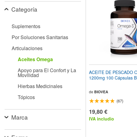
el
Categoría
sitio
web
a
las
Suplementos
personas
con
Por Soluciones Sanitarias
discapacidad
visual
Articulaciones
que
están
Aceites Omega
usando
un
Apoyo para El Confort y La
ACEITE DE PESCADO 
Movilidad
lector
1200mg 100 Cápsulas B
de
Hierbas Medicinales
pantalla;
Presione
de
BIOVEA
Tópicos
Control-
(67)
F10
para
19,80 €
abrir
Marca
IVA includio
un
menú
de
accesibilidad.