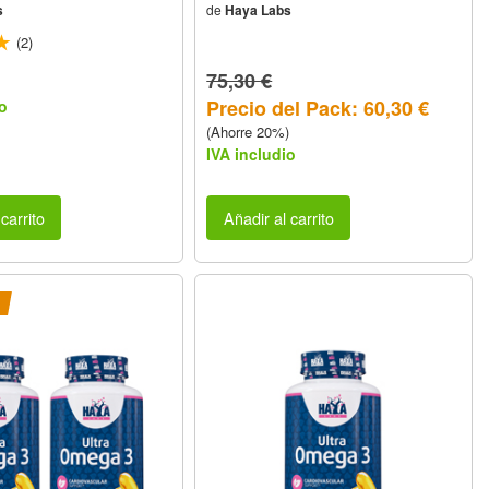
s
de
Haya Labs
(2)
75,30 €
Precio del Pack: 60,30 €
o
(Ahorre 20%)
IVA includio
carrito
Añadir al carrito