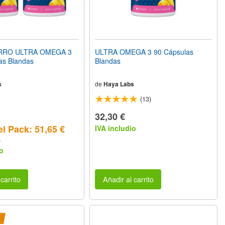
RRO ULTRA OMEGA 3
ULTRA OMEGA 3 90 Cápsulas
as Blandas
Blandas
s
de
Haya Labs
(13)
32,30 €
el Pack: 51,65 €
IVA includio
)
o
carrito
Añadir al carrito