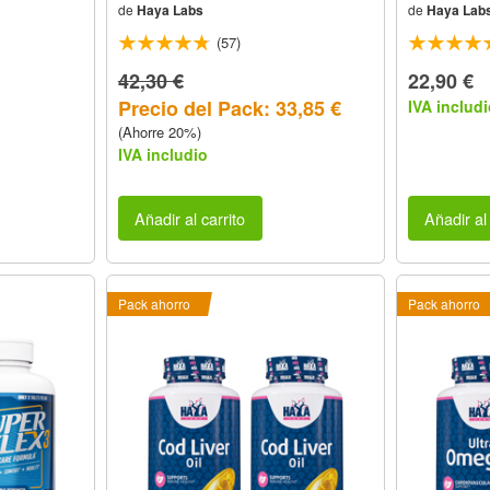
de
Haya Labs
de
Haya Lab
(57)
42,30 €
22,90 €
Precio del Pack: 33,85 €
IVA includi
(Ahorre 20%)
IVA includio
Añadir al carrito
Añadir al 
Pack ahorro
Pack ahorro