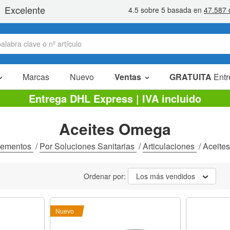
Marcas
Nuevo
Ventas
GRATUITA
Entr
Artículos en oferta
Entrega DHL Express | IVA incluido
Packs Ahorro
Aceites Omega
Liquidaciones
lementos
/
Por Soluciones Sanitarias
/
Articulaciones
/
Aceite
Ordenar por:
Los más vendidos
Nuevo