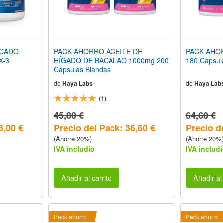
SCADO
PACK AHORRO ACEITE DE
PACK AHO
X-3
HÍGADO DE BACALAO 1000mg 200
180 Cápsul
Cápsulas Blandas
de
Haya Labs
de
Haya Lab
(1)
45,80 €
64,60 €
8,00 €
Precio del Pack: 36,60 €
Precio d
(Ahorre 20%)
(Ahorre 20%
IVA includio
IVA includi
Añadir al carrito
Añadir al 
Pack ahorro
Pack ahorro