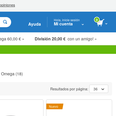
0
Hola, inicie sesión
Mi cuenta
Ayuda
ega 60,00 € »
División 20,00 €
con un amigo! »
s Omega
(18)
Resultados por página:
36
Nuevo