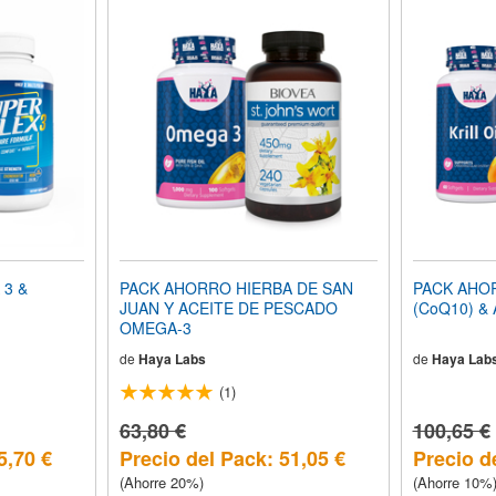
3 &
PACK AHORRO HIERBA DE SAN
PACK AHO
JUAN Y ACEITE DE PESCADO
(CoQ10) & 
OMEGA-3
de
Haya Labs
de
Haya Lab
(1)
63,80 €
100,65 €
5,70 €
Precio del Pack: 51,05 €
Precio d
(Ahorre 20%)
(Ahorre 10%