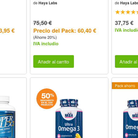
de
Haya Labs
de
Haya Lab
75,50 €
37,75 €
3,95 €
Precio del Pack: 60,40 €
IVA includi
(Ahorre 20%)
IVA includio
Añadir al carrito
Añadir al 
Pack ahorro