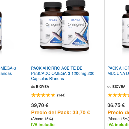
OMEGA-3
PACK AHORRO ACEITE DE
PACK AHO
landas
PESCADO OMEGA-3 1200mg 200
MUCUNA D
Cápsulas Blandas
de
BIOVEA
de
BIOVEA
(144)
39,70 €
36,75 €
Precio del Pack: 33,70 €
Precio d
(Ahorre 15%)
(Ahorre 15%
IVA includio
IVA includi