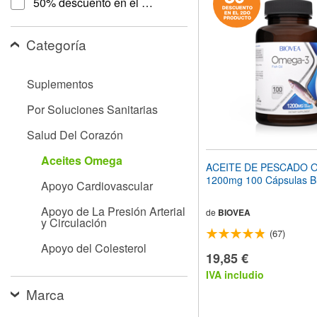
50% descuento en el 2 do producto
el
sitio
web
Categoría
a
las
personas
Suplementos
con
discapacidad
Por Soluciones Sanitarias
visual
que
Salud Del Corazón
están
usando
Aceites Omega
un
ACEITE DE PESCADO 
lector
1200mg 100 Cápsulas B
Apoyo Cardiovascular
de
pantalla;
Apoyo de La Presión Arterial
Presione
de
BIOVEA
y Circulación
Control-
(67)
F10
Apoyo del Colesterol
para
19,85 €
abrir
IVA includio
un
menú
Marca
de
accesibilidad.