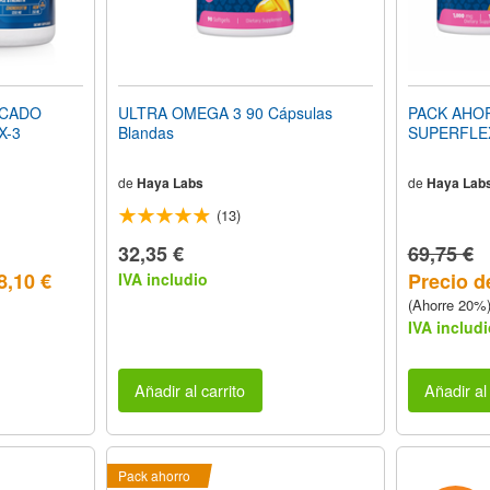
SCADO
ULTRA OMEGA 3 90 Cápsulas
PACK AHO
X-3
Blandas
SUPERFLE
de
Haya Labs
de
Haya Lab
(13)
32,35 €
69,75 €
8,10 €
Precio d
IVA includio
(Ahorre 20%
IVA includi
Añadir al carrito
Añadir al 
Pack ahorro