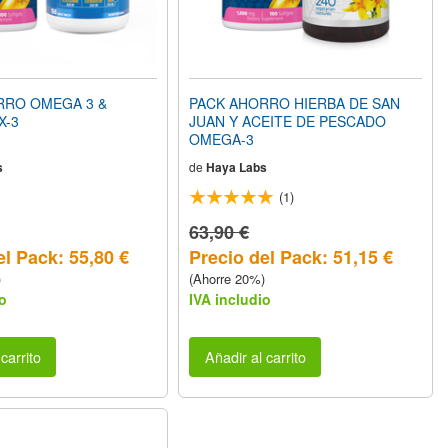
RRO OMEGA 3 &
PACK AHORRO HIERBA DE SAN
X-3
JUAN Y ACEITE DE PESCADO
OMEGA-3
s
de
Haya Labs
(1)
63,90 €
el Pack: 55,80 €
Precio del Pack: 51,15 €
)
(Ahorre 20%)
o
IVA includio
carrito
Añadir al carrito