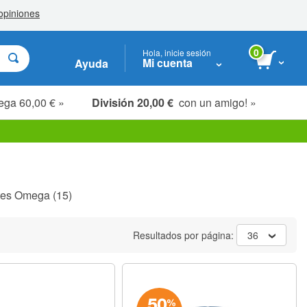
0
Hola, inicie sesión
Mi cuenta
Ayuda
ega 60,00 € »
División 20,00 €
con un amigo! »
tes Omega
(15)
Resultados por página:
36