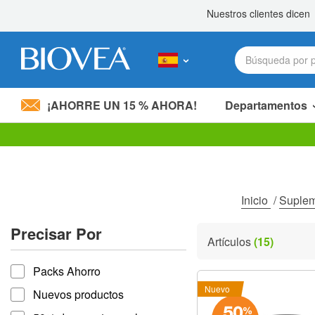
¡AHORRE UN 15 % AHORA!
Departamentos
Nota:
este
sitio
web
incluye
Inicio
/
Suple
un
sistema
Precisar Por
de
Artículos
(15)
accesibilidad.
Precisar por
Presione
Packs Ahorro
Control-
F11
Nuevo
Nuevos productos
para
ajustar