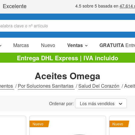
Marcas
Nuevo
Ventas
GRATUITA
Entr
Artículos en oferta
Entrega DHL Express | IVA incluido
Packs Ahorro
Aceites Omega
Liquidaciones
mentos
/
Por Soluciones Sanitarias
/
Salud Del Corazón
/
Acei
Ordenar por:
Los más vendidos
Nuevo
Nuevo