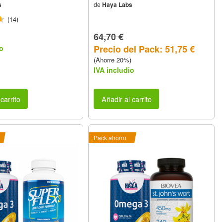
s
de
Haya Labs
(14)
64,70 €
Precio del Pack: 51,75 €
o
(Ahorre 20%)
IVA includio
carrito
Añadir al carrito
Pack ahorro