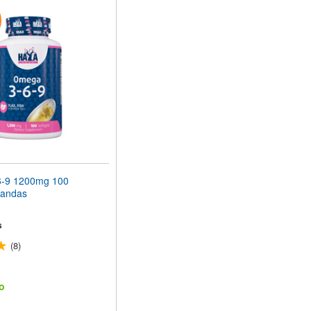
-9 1200mg 100
landas
s
(8)
o