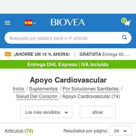
Nota:
este
sitio
web
0
incluye
un
sistema
Búsqueda por palabra clave o nº artículo
de
accesibilidad.
|
¡AHORRE UN 15 % AHORA!
GRATUITA
Entrega 60,00 € »
Entrega DHL Express | IVA incluido
Apoyo Cardiovascular
Inicio
/
Suplementos
/
Por Soluciones Sanitarias
/
Salud Del Corazón
/
Apoyo Cardiovascular
(74)
Los más vendidos
afinar
Artículos
(74)
Resultados por página:
24