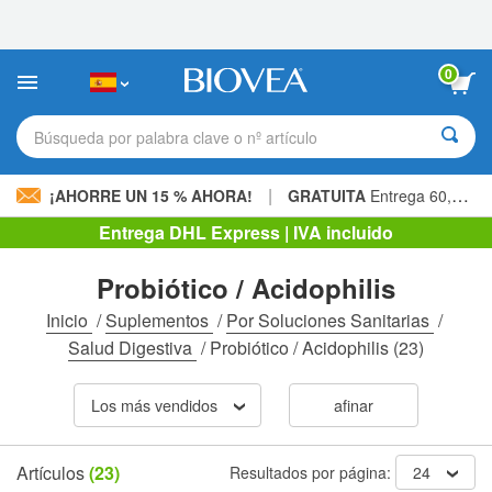
Nota:
este
sitio
web
0
incluye
un
sistema
Búsqueda por palabra clave o nº artículo
de
accesibilidad.
|
¡AHORRE UN 15 % AHORA!
GRATUITA
Entrega 60,00 € »
Entrega DHL Express | IVA incluido
Probiótico / Acidophilis
Inicio
/
Suplementos
/
Por Soluciones Sanitarias
/
Salud Digestiva
/
Probiótico / Acidophilis
(23)
Los más vendidos
afinar
Artículos
(23)
Resultados por página:
24