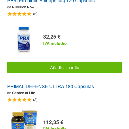
PB8 (Pro-biotic Acidophilus) 120 Cápsulas
de
Nutrition Now
(6)
32,25 €
IVA includio
Añadir al carrito
PRIMAL DEFENSE ULTRA 180 Cápsulas
de
Garden of Life
(3)
112,35 €
IVA includio