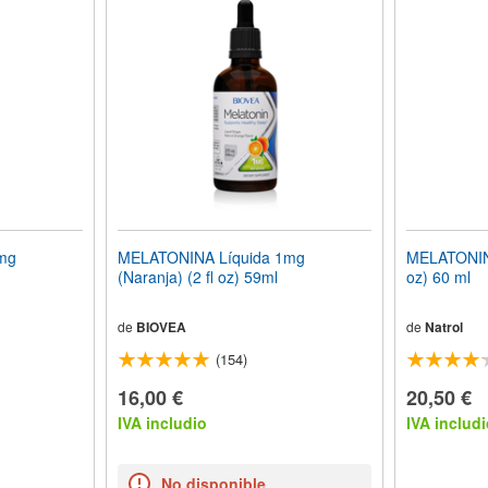
mg
MELATONINA Líquida 1mg
MELATONINA
(Naranja) (2 fl oz) 59ml
oz) 60 ml
de
BIOVEA
de
Natrol
(154)
16,00 €
20,50 €
IVA includio
IVA includi
No disponible