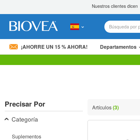
¡AHORRE UN 15 % AHORA!
Departamentos
Nota:
este
sitio
web
incluye
un
sistema
Precisar Por
de
Artículos
(3)
accesibilidad.
Presione
Categoría
Control-
F11
para
Suplementos
ajustar