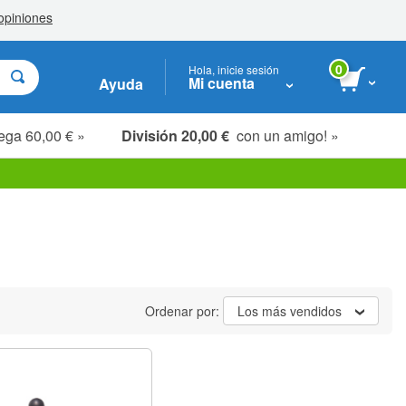
0
Hola, inicie sesión
Mi cuenta
Ayuda
ega 60,00 € »
División 20,00 €
con un amigo! »
Ordenar por:
Los más vendidos