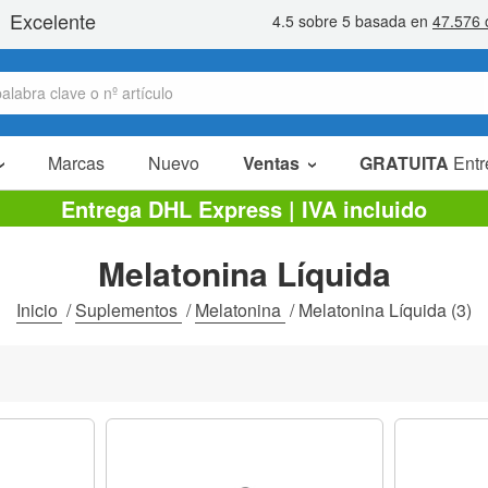
Marcas
Nuevo
Ventas
GRATUITA
Entr
Artículos en oferta
Entrega DHL Express | IVA incluido
Packs Ahorro
Melatonina Líquida
Liquidaciones
Inicio
/
Suplementos
/
Melatonina
/
Melatonina Líquida
(3)