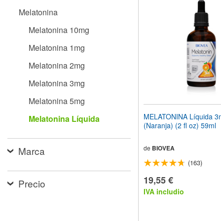
el
Melatonina
sitio
web
Melatonina 10mg
a
las
Melatonina 1mg
personas
con
Melatonina 2mg
discapacidad
visual
Melatonina 3mg
que
están
Melatonina 5mg
usando
un
MELATONINA Líquida 3
Melatonina Líquida
lector
(Naranja) (2 fl oz) 59ml
de
pantalla;
Presione
de
BIOVEA
Marca
Control-
(163)
F10
para
19,55 €
Precio
abrir
IVA includio
un
menú
de
accesibilidad.