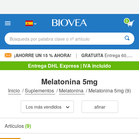
Nota:
este
sitio
web
0
incluye
un
sistema
Búsqueda por palabra clave o nº artículo
de
accesibilidad.
|
¡AHORRE UN 15 % AHORA!
GRATUITA
Entrega 60,00 € »
Entrega DHL Express | IVA incluido
Melatonina 5mg
Inicio
/
Suplementos
/
Melatonina
/
Melatonina 5mg
(9)
Los más vendidos
afinar
Artículos
(9)