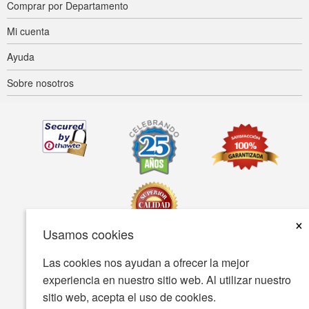
Comprar por Departamento
Mi cuenta
Ayuda
Sobre nosotros
×
Usamos cookies
Las cookies nos ayudan a ofrecer la mejor
Accesibilidad
Condiciones de uso
Política de privacidad
experiencia en nuestro sitio web. Al utilizar nuestro
Política de seguridad
sitio web, acepta el uso de cookies.