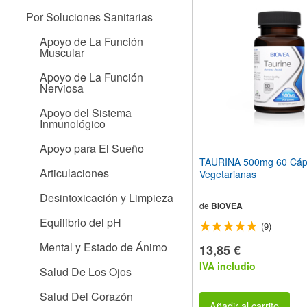
el
Por Soluciones Sanitarias
sitio
web
Apoyo de La Función
a
Muscular
las
personas
Apoyo de La Función
con
Nerviosa
discapacidad
visual
Apoyo del Sistema
que
Inmunológico
están
usando
Apoyo para El Sueño
un
TAURINA 500mg 60 Cáp
lector
Articulaciones
Vegetarianas
de
pantalla;
Desintoxicación y Limpieza
Presione
de
BIOVEA
Control-
Equilibrio del pH
(9)
F10
para
Mental y Estado de Ánimo
13,85 €
abrir
IVA includio
un
Salud De Los Ojos
menú
de
Salud Del Corazón
accesibilidad.
Añadir al carrito