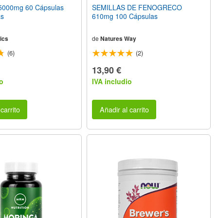
000mg 60 Cápsulas
SEMILLAS DE FENOGRECO
as
610mg 100 Cápsulas
ics
de
Natures Way
(6)
(2)
13,90 €
o
IVA includio
carrito
Añadir al carrito