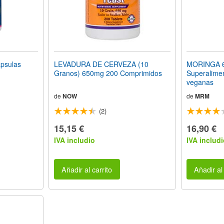
psulas
LEVADURA DE CERVEZA (10
MORINGA 6
Granos) 650mg 200 Comprimidos
Superalime
veganas
de
NOW
de
MRM
(2)
15,15 €
16,90 €
IVA includio
IVA includi
Añadir al carrito
Añadir al 