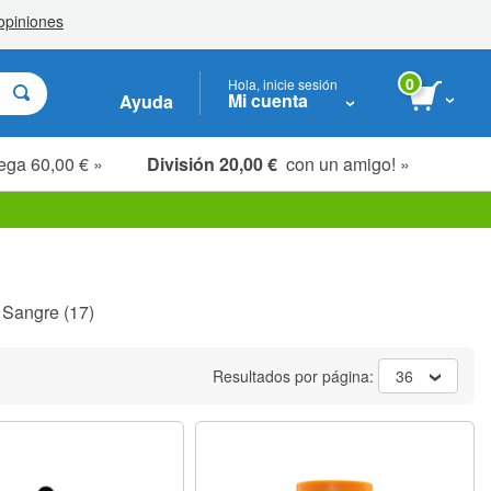
0
Hola, inicie sesión
Mi cuenta
Ayuda
ega 60,00 € »
División 20,00 €
con un amigo! »
 Sangre
(17)
Resultados por página:
36