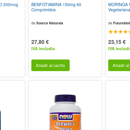
O 200mcg
BENFOTIAMINA 150mg 60
MORINGA 5
Comprimidos
Vegetarian
de
Source Naturals
de
Futurebiot
27,80 €
23,15 €
IVA includio
IVA includi
Añadir al carrito
Añadir al 