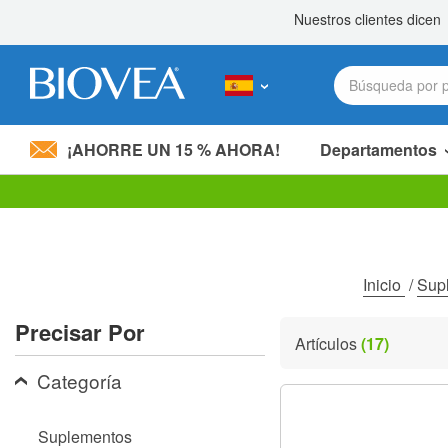
¡AHORRE UN 15 % AHORA!
Departamentos
Nota:
este
sitio
web
incluye
Inicio
/
Sup
un
sistema
Precisar Por
de
Artículos
(17)
accesibilidad.
Presione
Categoría
Control-
F11
para
Suplementos
ajustar