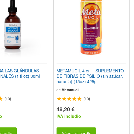
RA LAS GLÁNDULAS
METAMUCIL 4 en 1 SUPLEMENTO
LES (1 fl oz) 30ml
DE FIBRAS DE PSILIO (sin azúcar,
naranja) (15oz) 425g
de
Metamucil
(10)
(10)
48,20 €
o
IVA includio
carrito
Añadir al carrito