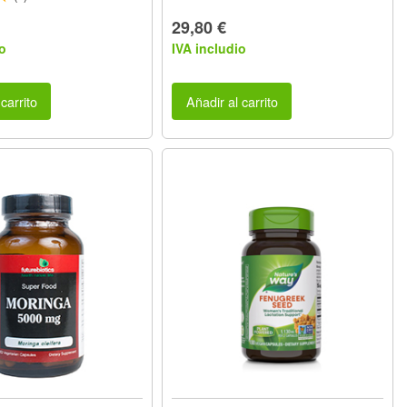
29,80 €
o
IVA includio
carrito
Añadir al carrito