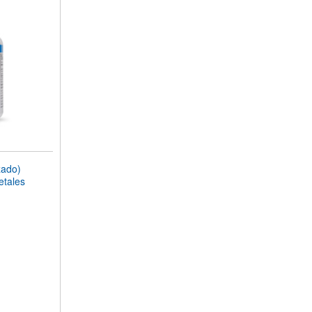
zado)
etales