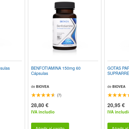
sulas
BENFOTIAMINA 150mg 60
GOTAS PA
Cápsulas
SUPRARRENA
de
BIOVEA
de
BIOVEA
(7)
28,80 €
20,95 €
IVA includio
IVA includi
Añadir al carrito
Añadir al 