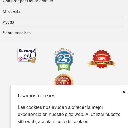
Comprar por Departamento
Mi cuenta
Ayuda
Sobre nosotros
×
Usamos cookies
Las cookies nos ayudan a ofrecer la mejor
Accesibilidad
Condiciones de uso
Política de privacidad
experiencia en nuestro sitio web. Al utilizar nuestro
Política de seguridad
sitio web, acepta el uso de cookies.