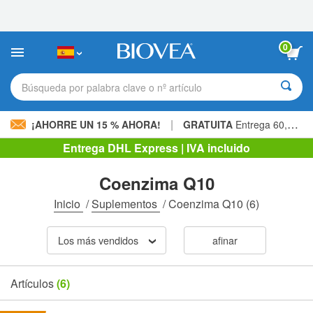
Nota:
este
sitio
web
0
incluye
un
sistema
Búsqueda por palabra clave o nº artículo
de
accesibilidad.
|
¡AHORRE UN 15 % AHORA!
GRATUITA
Entrega 60,00 € »
Entrega DHL Express | IVA incluido
Coenzima Q10
Inicio
/
Suplementos
/
Coenzima Q10
(6)
Los más vendidos
afinar
Artículos
(6)