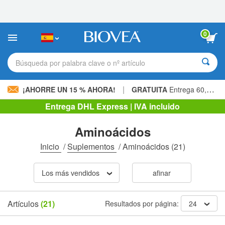
Nota:
este
sitio
web
0
incluye
un
sistema
Búsqueda por palabra clave o nº artículo
de
accesibilidad.
|
¡AHORRE UN 15 % AHORA!
GRATUITA
Entrega 60,00 € »
Entrega DHL Express | IVA incluido
Aminoácidos
Inicio
/
Suplementos
/
Aminoácidos
(21)
Los más vendidos
afinar
Artículos
(21)
Resultados por página:
24