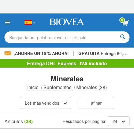
Nota:
este
sitio
web
0
incluye
un
sistema
Búsqueda por palabra clave o nº artículo
de
accesibilidad.
|
¡AHORRE UN 15 % AHORA!
GRATUITA
Entrega 60,00 € »
Entrega DHL Express | IVA incluido
Minerales
Inicio
/
Suplementos
/
Minerales
(38)
Los más vendidos
afinar
Artículos
(38)
Resultados por página:
24