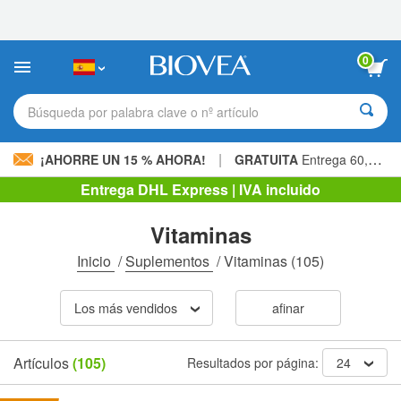
Nota:
este
sitio
web
0
incluye
un
sistema
Búsqueda por palabra clave o nº artículo
de
accesibilidad.
|
¡AHORRE UN 15 % AHORA!
GRATUITA
Entrega 60,00 € »
Entrega DHL Express | IVA incluido
Vitaminas
Inicio
/
Suplementos
/
Vitaminas
(105)
Los más vendidos
afinar
Artículos
(105)
Resultados por página:
24