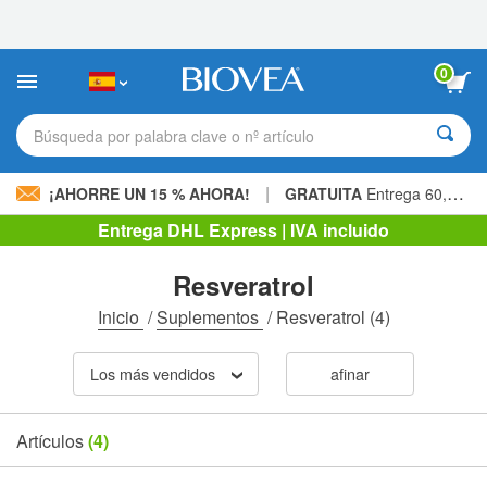
Nota:
este
sitio
web
0
incluye
un
sistema
Búsqueda por palabra clave o nº artículo
de
accesibilidad.
|
¡AHORRE UN 15 % AHORA!
GRATUITA
Entrega 60,00 € »
Entrega DHL Express | IVA incluido
Resveratrol
Inicio
/
Suplementos
/
Resveratrol
(4)
Los más vendidos
afinar
Artículos
(4)