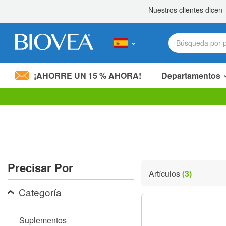
¡AHORRE UN 15 % AHORA!
Departamentos
Nota:
este
sitio
web
incluye
un
sistema
Precisar Por
de
Artículos
(3)
accesibilidad.
Presione
Categoría
Control-
F11
para
Suplementos
ajustar