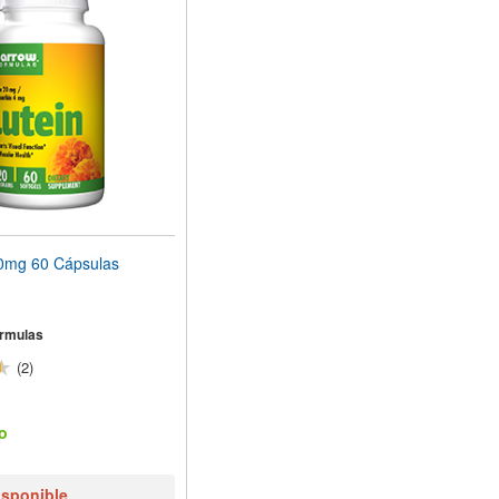
0mg 60 Cápsulas
rmulas
(2)
o
isponible