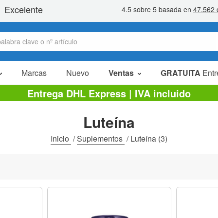
Marcas
Nuevo
Ventas
GRATUITA
Entr
Artículos en oferta
Entrega DHL Express | IVA incluido
Packs Ahorro
Luteína
Liquidaciones
Inicio
/
Suplementos
/
Luteína
(3)