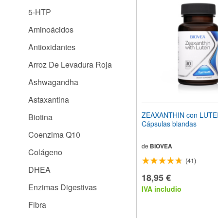
el
5-HTP
sitio
web
Aminoácidos
a
las
Antioxidantes
personas
con
Arroz De Levadura Roja
discapacidad
visual
Ashwagandha
que
están
Astaxantina
usando
un
ZEAXANTHIN con LUTE
Biotina
lector
Cápsulas blandas
de
Coenzima Q10
pantalla;
Presione
de
BIOVEA
Colágeno
Control-
(41)
F10
DHEA
para
18,95 €
abrir
Enzimas Digestivas
IVA includio
un
menú
Fibra
de
accesibilidad.