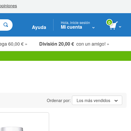
0
Hola, inicie sesión
Mi cuenta
Ayuda
ega 60,00 € »
División 20,00 €
con un amigo! »
Ordenar por:
Los más vendidos