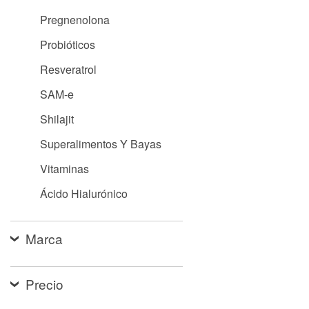
Pregnenolona
Probióticos
Resveratrol
SAM-e
Shilajit
Superalimentos Y Bayas
Vitaminas
Ácido Hialurónico
Marca
Precio