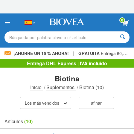
Nota:
este
sitio
web
0
incluye
un
sistema
Búsqueda por palabra clave o nº artículo
de
accesibilidad.
|
¡AHORRE UN 15 % AHORA!
GRATUITA
Entrega 60,00 € »
Entrega DHL Express | IVA incluido
Biotina
Inicio
/
Suplementos
/
Biotina
(10)
Los más vendidos
afinar
Artículos
(10)