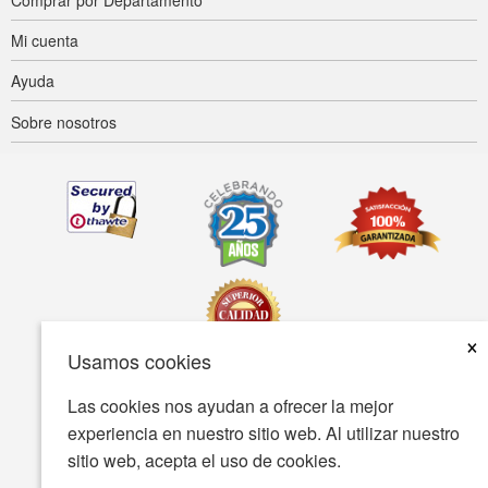
Mi cuenta
Ayuda
Sobre nosotros
×
Usamos cookies
Las cookies nos ayudan a ofrecer la mejor
Accesibilidad
Condiciones de uso
Política de privacidad
experiencia en nuestro sitio web. Al utilizar nuestro
Política de seguridad
sitio web, acepta el uso de cookies.