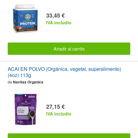
33,45 €
IVA includio
Añadir al carrito
ACAI EN POLVO (Orgánica, vegetal, superalimento)
(4oz) 113g
de
Navitas Organics
27,15 €
IVA includio