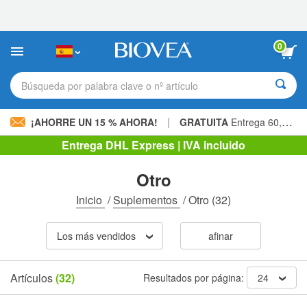
Nota:
este
sitio
web
0
incluye
un
sistema
Búsqueda por palabra clave o nº artículo
de
accesibilidad.
|
¡AHORRE UN 15 % AHORA!
GRATUITA
Entrega 60,00 € »
Entrega DHL Express | IVA incluido
Otro
Inicio
/
Suplementos
/
Otro
(32)
Los más vendidos
afinar
Artículos
(32)
Resultados por página:
24