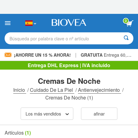
Nota:
este
sitio
web
0
incluye
un
sistema
Búsqueda por palabra clave o nº artículo
de
accesibilidad.
|
¡AHORRE UN 15 % AHORA!
GRATUITA
Entrega 60,00 € »
Entrega DHL Express | IVA incluido
Cremas De Noche
Inicio
/
Cuidado De La Piel
/
Antienvejecimiento
/
Cremas De Noche
(1)
Los más vendidos
afinar
Artículos
(1)