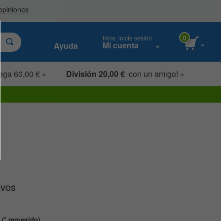
0
Hola, inicie sesión
Mi cuenta
Ayuda
ega 60,00 € »
División 20,00 €
con un amigo! »
evos
(* requerido)