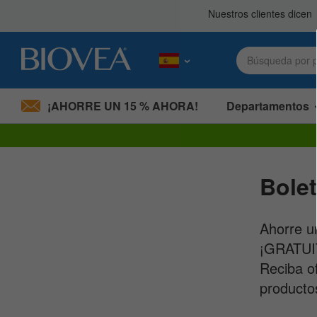
¡AHORRE UN 15 % AHORA!
Departamentos
Nota:
este
sitio
Bolet
web
incluye
un
sistema
Ahorre un
de
¡GRATUI
accesibilidad.
Presione
Reciba o
Control-
producto
F11
para
ajustar