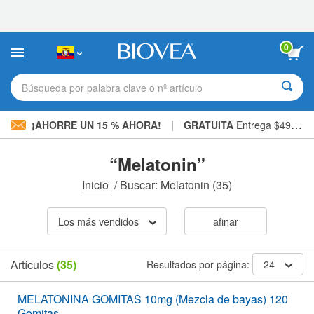
Nota:
este
sitio
web
0
incluye
un
sistema
Búsqueda por palabra clave o nº artículo
de
accesibilidad.
|
¡AHORRE UN 15 % AHORA!
GRATUITA
Entrega $49,00 »
“Melatonin”
Inicio
/
Buscar: Melatonin
(35)
Los más vendidos
afinar
Artículos
(35)
Resultados por página:
24
MELATONINA GOMITAS 10mg (Mezcla de bayas) 120
Gomitas