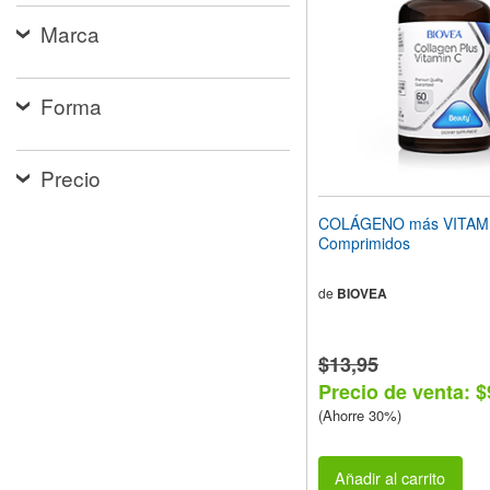
web
Marca
a
las
personas
con
Forma
discapacidad
visual
que
están
Precio
usando
un
COLÁGENO más VITAMI
lector
Comprimidos
de
pantalla;
Presione
de
BIOVEA
Control-
F10
para
$13,95
abrir
Precio de venta: $
un
menú
(Ahorre 30%)
de
accesibilidad.
Añadir al carrito