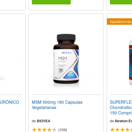
liquidaciones
LURÓNICO
MSM 500mg 180 Cápsulas
SUPERFLEX
Vegetarianas
Chondroiti
150 Compri
de
BIOVEA
de
Newton Ev
(104)