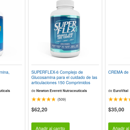
mina,
SUPERFLEX-6 Complejo de
CREMA de 
Glucosamina para el cuidado de las
articulaciones 150 Comprimidos
ticals
de
Newton Everett Nutraceuticals
de
EuroVital
(509)
$62,20
$35,00
Añadir al carrito
Añadir al 