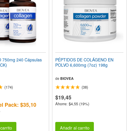
750mg 240 Cápsulas
PÉPTIDOS DE COLÁGENO EN
CK)
POLVO 6,600mg (7oz) 198g
de
BIOVEA
(174)
(38)
$19,45
el Pack: $35,10
Ahorre: $4,55 (19%)
)
carrito
Añadir al carrito