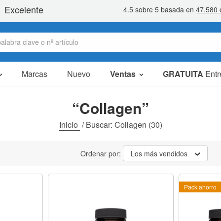
Marcas
Nuevo
Ventas
GRATUITA
Entr
artículos en oferta
packs ahorro
“Collagen”
liquidaciones
Inicio
/
Buscar: Collagen
(30)
Ordenar por:
Los más vendidos
Pack ahorro