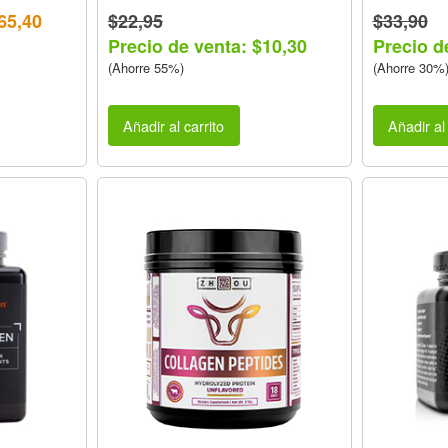
65,40
$22,95
$33,90
Precio de venta: $10,30
Precio d
(Ahorre 55%)
(Ahorre 30%
Añadir al carrito
Añadir al 