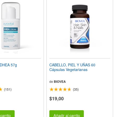
DHEA 57g
CABELLO, PIEL Y UÑAS 60
Cápsulas Vegetarianas
de
BIOVEA
(151)
(35)
$19,00
carrito
Añadir al carrito