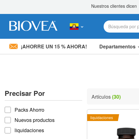
¡AHORRE UN 15 % AHORA!
Departamentos
Nota:
este
sitio
web
incluye
un
sistema
Precisar Por
de
Artículos
(30)
accesibilidad.
Precisar por
Presione
Packs Ahorro
Control-
F11
liquidaciones
Nuevos productos
para
ajustar
liquidaciones
el
sitio