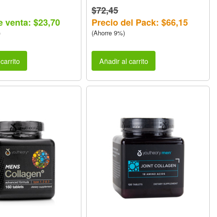
$72,45
e venta: $23,70
Precio del Pack: $66,15
)
(Ahorre 9%)
carrito
Añadir al carrito