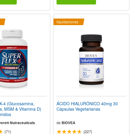
liquidaciones
-4 (Glucosamina,
ÁCIDO HIALURÓNICO 40mg 30
na, MSM & Vitamina D)
Cápsulas Vegetarianas
midos
erett Nutraceuticals
de
BIOVEA
(71)
(227)