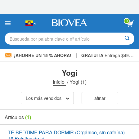
Nota:
este
sitio
web
0
incluye
un
sistema
Búsqueda por palabra clave o nº artículo
de
accesibilidad.
|
¡AHORRE UN 15 % AHORA!
GRATUITA
Entrega $49,00 »
Yogi
Inicio
/
Yogi
(1)
Los más vendidos
afinar
Artículos
(1)
TÉ BEDTIME PARA DORMIR (Orgánico, sin cafeína)
16 Bolsitas de té