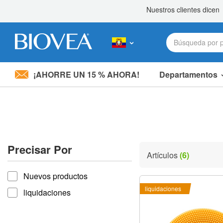
¡AHORRE UN 15 % AHORA!
Departamentos
Nota:
este
sitio
web
incluye
un
sistema
Precisar Por
de
Artículos
(6)
accesibilidad.
Precisar por
Presione
Nuevos productos
Control-
F11
liquidaciones
liquidaciones
para
ajustar
el
sitio