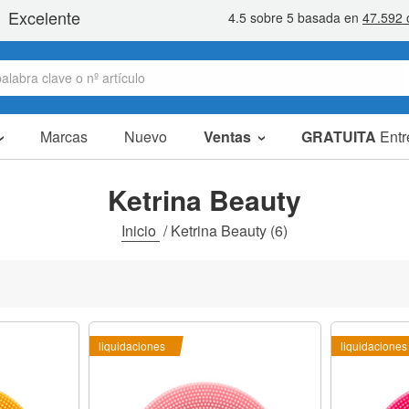
Marcas
Nuevo
Ventas
GRATUITA
Entr
artículos en oferta
packs ahorro
Ketrina Beauty
liquidaciones
Inicio
/
Ketrina Beauty
(6)
liquidaciones
liquidaciones