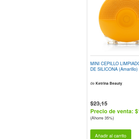
web
a
las
personas
con
discapacidad
visual
que
están
usando
un
MINI CEPILLO LIMPIAD
lector
DE SILICONA (Amarillo)
de
pantalla;
Presione
de
Ketrina Beauty
Control-
F10
para
$23,15
abrir
Precio de venta: $
un
menú
(Ahorre 35%)
de
accesibilidad.
Añadir al carrito