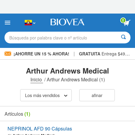
Nota:
este
sitio
web
0
incluye
un
sistema
Búsqueda por palabra clave o nº artículo
de
accesibilidad.
|
¡AHORRE UN 15 % AHORA!
GRATUITA
Entrega $49,00 »
Arthur Andrews Medical
Inicio
/
Arthur Andrews Medical
(1)
Los más vendidos
afinar
Artículos
(1)
NEPRINOL AFD 90 Cápsulas