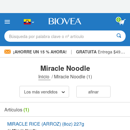
Nota:
este
sitio
web
0
incluye
un
sistema
Búsqueda por palabra clave o nº artículo
de
accesibilidad.
|
¡AHORRE UN 15 % AHORA!
GRATUITA
Entrega $49,00 »
Miracle Noodle
Inicio
/
Miracle Noodle
(1)
Los más vendidos
afinar
Artículos
(1)
MIRACLE RICE (ARROZ) (8oz) 227g