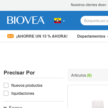
¡AHORRE UN 15 % AHORA!
Departamentos
Nota:
este
sitio
web
incluye
un
sistema
Precisar Por
de
Artículos
(6)
accesibilidad.
Precisar por
Presione
Nuevos productos
Control-
F11
liquidaciones
para
ajustar
el
Forma
sitio