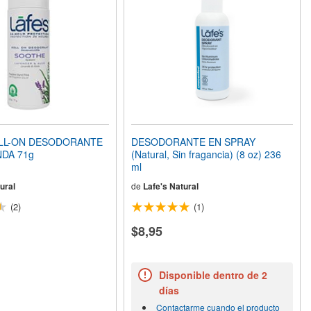
OLL-ON DESODORANTE
DESODORANTE EN SPRAY
DA 71g
(Natural, Sin fragancia) (8 oz) 236
ml
ural
de
Lafe's Natural
(2)
(1)
$8,95
Disponible dentro de 2
días
Contactarme cuando el producto