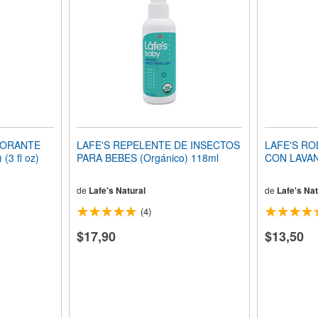
DORANTE
LAFE'S REPELENTE DE INSECTOS
LAFE'S R
(3 fl oz)
PARA BEBES (Orgánico) 118ml
CON LAVAN
de
Lafe's Natural
de
Lafe's Nat
(4)
$17,90
$13,50