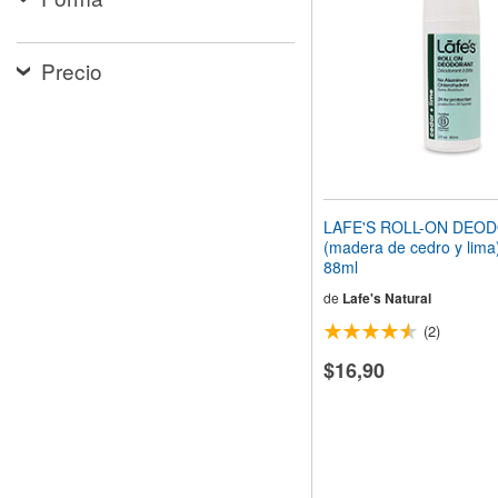
web
a
las
Precio
personas
con
discapacidad
visual
que
están
usando
un
LAFE'S ROLL-ON DEO
lector
(madera de cedro y lima) 
de
88ml
pantalla;
Presione
de
Lafe's Natural
Control-
(2)
F10
para
$16,90
abrir
un
menú
de
accesibilidad.