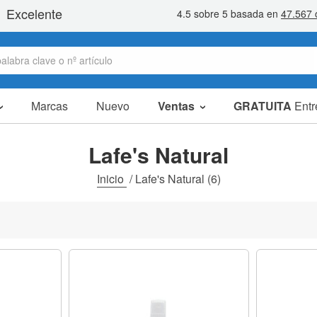
Marcas
Nuevo
Ventas
GRATUITA
Entr
artículos en oferta
packs ahorro
Lafe's Natural
liquidaciones
Inicio
/
Lafe's Natural
(6)