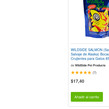
web
a
las
personas
con
discapacidad
visual
que
están
usando
un
WILDSIDE SALMON (Sa
lector
Salvaje de Alaska) Bocad
de
Crujientes para Gatos 8
pantalla;
Presione
de
WildSide Pet Products
Control-
(7)
F10
para
$17,40
abrir
un
menú
de
Añadir al carrito
accesibilidad.