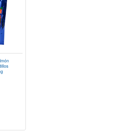
lmón
illos
5g