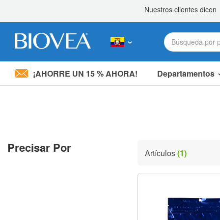
¡AHORRE UN 15 % AHORA!
Departamentos
Nota:
este
sitio
web
incluye
un
sistema
Precisar Por
de
Artículos
(1)
accesibilidad.
Presione
Control-
F11
para
ajustar
el
sitio