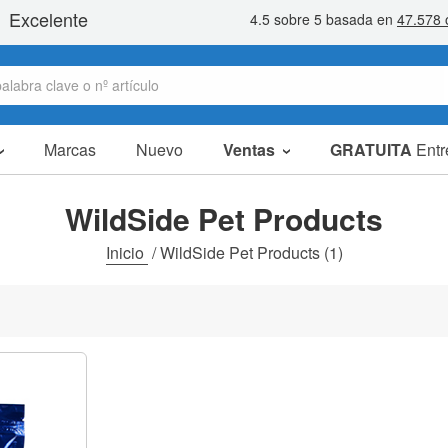
Marcas
Nuevo
Ventas
GRATUITA
Entr
artículos en oferta
packs ahorro
WildSide Pet Products
liquidaciones
Inicio
/
WildSide Pet Products
(1)