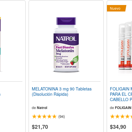
Nuevo
MELATONINA 3 mg 90 Tabletas
FOLIGAIN 
n
(Disolución Rápida)
PARA EL C
CABELLO Pa
ML (2.0 FL 
de
Natrol
de
FOLIGAIN
de 3 Meses
(94)
$21,70
$34,90