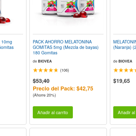
 10mg
PACK AHORRO MELATONINA
MELATONIN
Gomitas
GOMITAS 5mg (Mezcla de bayas)
(Naranja) (2
180 Gomitas
de
BIOVEA
de
BIOVEA
(106)
$53,40
$19,65
Precio del Pack: $42,75
(Ahorre 20%)
Añadir al carrito
Añadir al 