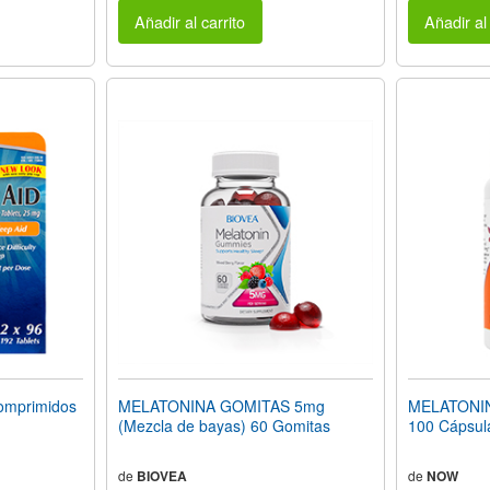
Añadir al carrito
Añadir al 
omprimidos
MELATONINA GOMITAS 5mg
MELATONINA
(Mezcla de bayas) 60 Gomitas
100 Cápsul
de
BIOVEA
de
NOW