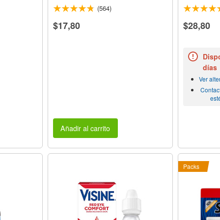
(564)
$17,80
$28,80
Dispo
días
Ver alt
Contac
est
Añadir al carrito
Packs