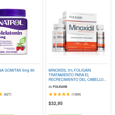
A GOMITAS 5mg 90
MINOXIDIL 5% FOLIGAIN
TRATAMIENTO PARA EL
RECRECIMIENTO DEL CABELLO
Para Hombres (6 fl oz) 180ml
de
FOLIGAIN
Suministro para 3 Meses
(627)
(1369)
$32,95