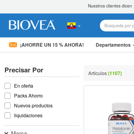
¡AHORRE UN 15 % AHORA!
Departamentos
Nota:
este
sitio
Precisar Por
web
Artículos
(1107)
incluye
Precisar por
un
sistema
En oferta
de
Packs Ahorro
accesibilidad.
Presione
Nuevos productos
Control-
F11
liquidaciones
para
ajustar
el
Marca
sitio