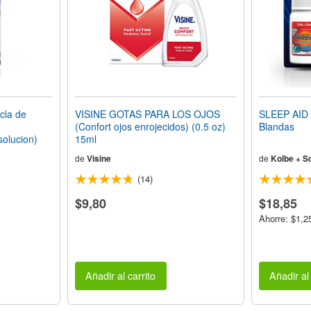
la de
VISINE GOTAS PARA LOS OJOS
SLEEP AID 
(Confort ojos enrojecidos) (0.5 oz)
Blandas
solucion)
15ml
de
Visine
de
Kolbe + S
(14)
$9,80
$18,85
Ahorre: $1,2
Añadir al carrito
Añadir al 