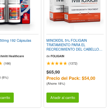
50mg 192 Cápsulas
MINOXIDIL 5% FOLIGAIN
TRATAMIENTO PARA EL
RECRECIMIENTO DEL CABELLO
Para Hombres (12 fl oz) 360ml
chmitt Healthcare
de
FOLIGAIN
Suministro para 6 Meses
(166)
(1372)
$65,90
5 (6%)
Precio del Pack: $54,00
(Ahorre 18%)
carrito
Añadir al carrito