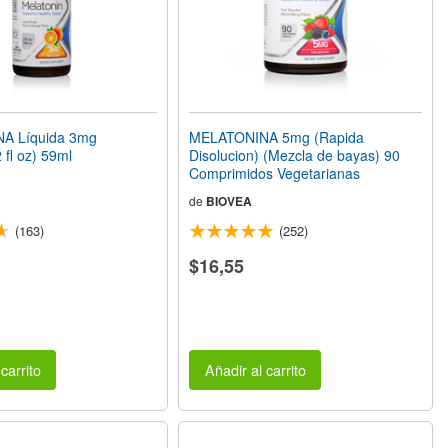
A Líquida 3mg
MELATONINA 5mg (Rapida
 fl oz) 59ml
Disolucion) (Mezcla de bayas) 90
Comprimidos Vegetarianas
de
BIOVEA
(163)
(252)
$16,55
carrito
Añadir al carrito