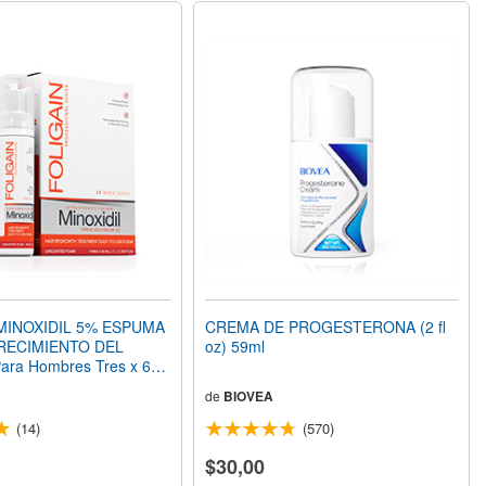
MINOXIDIL 5% ESPUMA
CREMA DE PROGESTERONA (2 fl
RECIMIENTO DEL
oz) 59ml
ra Hombres Tres x 60
OZ) Botellas Suministro
de
BIOVEA
(14)
(570)
$30,00