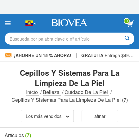
Nota:
este
sitio
web
0
incluye
un
sistema
Búsqueda por palabra clave o nº artículo
de
accesibilidad.
|
¡AHORRE UN 15 % AHORA!
GRATUITA
Entrega $49,00 »
Cepillos Y Sistemas Para La
Limpieza De La Piel
Inicio
/
Belleza
/
Cuidado De La Piel
/
Cepillos Y Sistemas Para La Limpieza De La Piel
(7)
Los más vendidos
afinar
Artículos
(7)