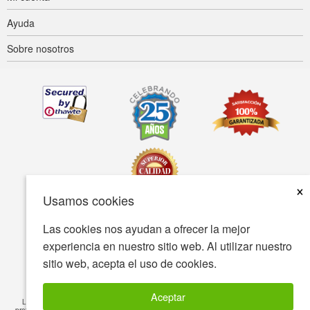
Ayuda
Sobre nosotros
×
Usamos cookies
Las cookies nos ayudan a ofrecer la mejor
Accesibilidad
Condiciones de uso
Política de privacidad
experiencia en nuestro sitio web. Al utilizar nuestro
Política de seguridad
sitio web, acepta el uso de cookies.
© Copyright 2001-2026 BIOVEA Todos los derechos reservados
Aceptar
La información proporcionada en este sitio está destinada a fines informativos y no
pretende sustituir el consejo de su médico o profesional de salud, ni ningún tratamiento