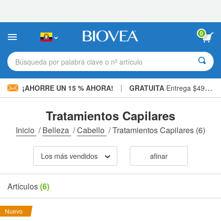
Nota:
este
sitio
web
0
incluye
un
sistema
Búsqueda por palabra clave o nº artículo
de
accesibilidad.
|
¡AHORRE UN 15 % AHORA!
GRATUITA
Entrega $49,00 »
Tratamientos Capilares
Inicio
/
Belleza
/
Cabello
/
Tratamientos Capilares
(6)
Los más vendidos
afinar
Artículos
(6)
Nuevo