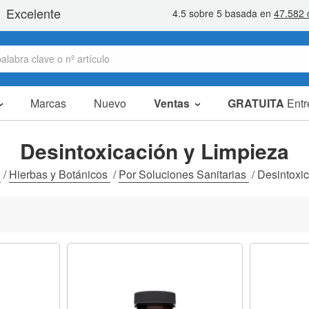
Marcas
Nuevo
Ventas
GRATUITA
Entr
artículos en oferta
packs ahorro
Desintoxicación y Limpieza
liquidaciones
s
/
Hierbas y Botánicos
/
Por Soluciones Sanitarias
/
Desintoxic