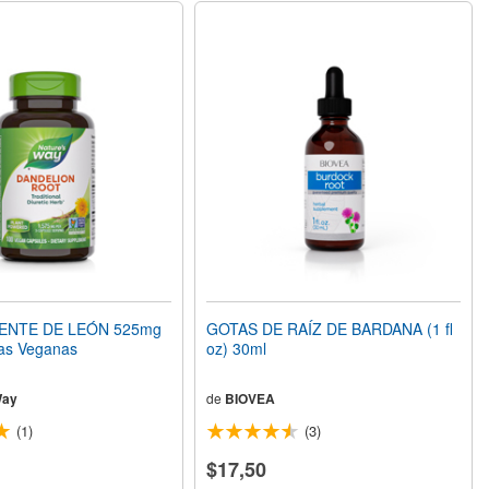
IENTE DE LEÓN 525mg
GOTAS DE RAÍZ DE BARDANA (1 fl
as Veganas
oz) 30ml
Way
de
BIOVEA
(1)
(3)
$17,50