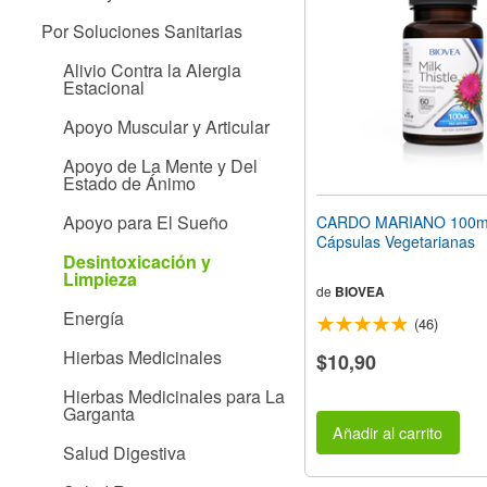
web
Por Soluciones Sanitarias
a
las
Alivio Contra la Alergia
personas
Estacional
con
discapacidad
Apoyo Muscular y Articular
visual
que
Apoyo de La Mente y Del
están
Estado de Ánimo
usando
un
Apoyo para El Sueño
CARDO MARIANO 100m
lector
Cápsulas Vegetarianas
de
Desintoxicación y
pantalla;
Limpieza
Presione
de
BIOVEA
Control-
Energía
(46)
F10
para
Hierbas Medicinales
$10,90
abrir
un
Hierbas Medicinales para La
menú
Garganta
de
Añadir al carrito
accesibilidad.
Salud Digestiva