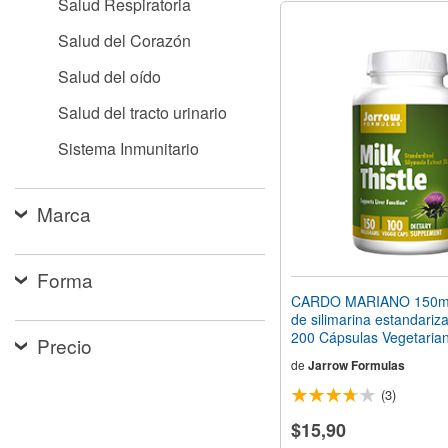
Salud Respiratoria
Salud del Corazón
Salud del oído
Salud del tracto urinario
Sistema Inmunitario
Marca
Forma
CARDO MARIANO 150mg
de silimarina estandariz
200 Cápsulas Vegetaria
Precio
de
Jarrow Formulas
(3)
$15,90