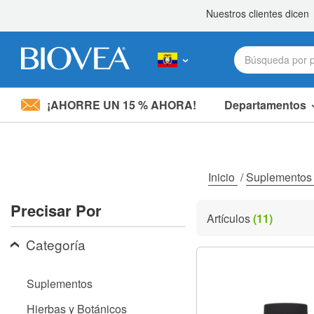
¡AHORRE UN 15 % AHORA!
Departamentos
Nota:
este
sitio
web
incluye
Inicio
/
Suplemento
un
sistema
Precisar Por
de
Artículos
(11)
accesibilidad.
Presione
Categoría
Control-
F11
para
Suplementos
ajustar
el
Hierbas y Botánicos
sitio