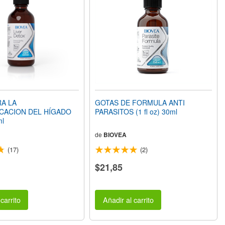
A LA
GOTAS DE FORMULA ANTI
CACION DEL HÍGADO
PARASITOS (1 fl oz) 30ml
ml
de
BIOVEA
(17)
(2)
$21,85
carrito
Añadir al carrito