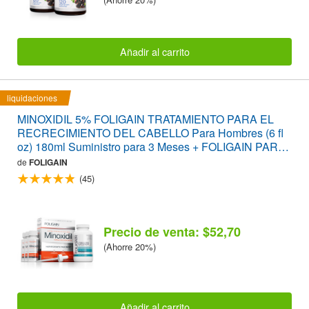
Añadir al carrito
liquidaciones
MINOXIDIL 5% FOLIGAIN TRATAMIENTO PARA EL
RECRECIMIENTO DEL CABELLO Para Hombres (6 fl
oz) 180ml Suministro para 3 Meses + FOLIGAIN PARA
LA PÉRDIDA DEL CABELLO 120 Cápsulas PACK
de
FOLIGAIN
AHORRO
(45)
Precio de venta: $52,70
(Ahorre 20%)
Añadir al carrito