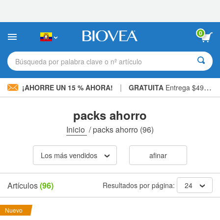
Nota:
este
sitio
web
0
incluye
un
sistema
Búsqueda por palabra clave o nº artículo
de
accesibilidad.
|
¡AHORRE UN 15 % AHORA!
GRATUITA
Entrega $49,00 »
packs ahorro
Inicio
/
packs ahorro
(96)
Los más vendidos
afinar
Artículos
(96)
Resultados por página:
24
Nuevo