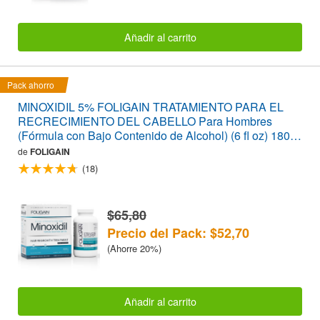
Añadir al carrito
Pack ahorro
MINOXIDIL 5% FOLIGAIN TRATAMIENTO PARA EL
RECRECIMIENTO DEL CABELLO Para Hombres
(Fórmula con Bajo Contenido de Alcohol) (6 fl oz) 180ml
Suministro para 3 Meses + FOLIGAIN PARA LA
de
FOLIGAIN
PÉRDIDA DEL CABELLO 120 Cápsulas PACK
(18)
AHORRO
$65,80
Precio del Pack: $52,70
(Ahorre 20%)
Añadir al carrito