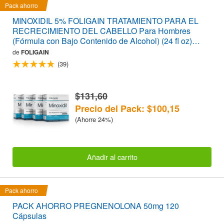
Pack ahorro
MINOXIDIL 5% FOLIGAIN TRATAMIENTO PARA EL
RECRECIMIENTO DEL CABELLO Para Hombres
(Fórmula con Bajo Contenido de Alcohol) (24 fl oz)
720ml Suministro para 12 Meses
de
FOLIGAIN
(39)
$131,60
Precio del Pack: $100,15
(Ahorre 24%)
Añadir al carrito
Pack ahorro
PACK AHORRO PREGNENOLONA 50mg 120
Cápsulas