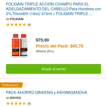
FOLIGAIN TRIPLE ACCIÓN CHAMPÚ PARA EL
ADELGAZAMIENTO DEL CABELLO Para Hombres con
2% Trioxidil® (16oz) 473ml + FOLIGAIN TRIPLE
ACCIÓN ACONDICIONADOR PARA EL
de
FOLIGAIN
ADELGAZAMIENTO DEL CABELLO Para Hombres con
(8)
2% Trioxidil® (16oz) 473ml PACK AHORRO
$75,90
Precio del Pack: $60,70
(Ahorre 20%)
Añadir al carrito
Pack ahorro
PACK AHORRO GINSENG y ASHWAGANDHA
de
BIOVEA
(6)