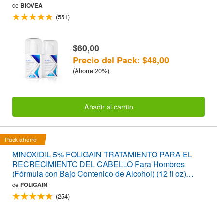
de
BIOVEA
(551)
$60,00
Precio del Pack: $48,00
(Ahorre 20%)
Añadir al carrito
Pack ahorro
MINOXIDIL 5% FOLIGAIN TRATAMIENTO PARA EL
RECRECIMIENTO DEL CABELLO Para Hombres
(Fórmula con Bajo Contenido de Alcohol) (12 fl oz)
360ml Suministro para 6 Meses
de
FOLIGAIN
(254)