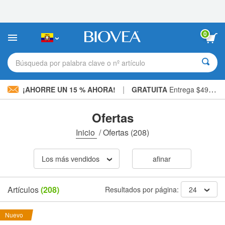
Nota:
este
sitio
web
0
incluye
un
sistema
Búsqueda por palabra clave o nº artículo
de
accesibilidad.
|
¡AHORRE UN 15 % AHORA!
GRATUITA
Entrega $49,00 »
Ofertas
Inicio
/
Ofertas
(208)
Los más vendidos
afinar
Artículos
(208)
Resultados por página:
24
Nuevo