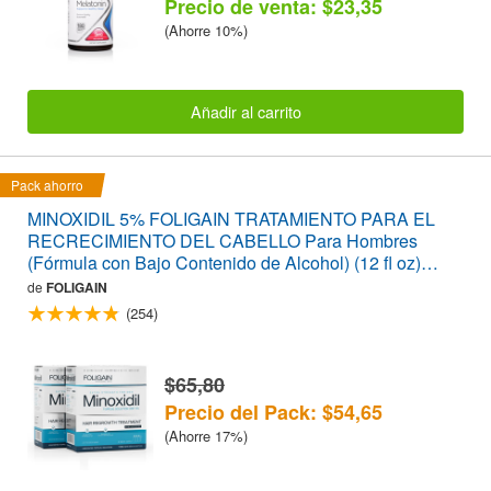
Precio de venta: $23,35
(Ahorre 10%)
Añadir al carrito
Pack ahorro
MINOXIDIL 5% FOLIGAIN TRATAMIENTO PARA EL
RECRECIMIENTO DEL CABELLO Para Hombres
(Fórmula con Bajo Contenido de Alcohol) (12 fl oz)
360ml Suministro para 6 Meses
de
FOLIGAIN
(254)
$65,80
Precio del Pack: $54,65
(Ahorre 17%)