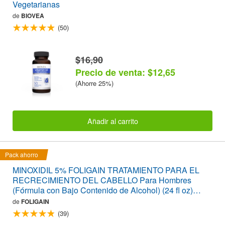
Vegetarianas
de
BIOVEA
(50)
$16,90
Precio de venta: $12,65
(Ahorre 25%)
Añadir al carrito
Pack ahorro
MINOXIDIL 5% FOLIGAIN TRATAMIENTO PARA EL
RECRECIMIENTO DEL CABELLO Para Hombres
(Fórmula con Bajo Contenido de Alcohol) (24 fl oz)
720ml Suministro para 12 Meses
de
FOLIGAIN
(39)