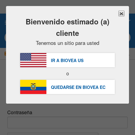
Nota:
este
sitio
web
Bienvenido estimado (a)
0
incluye
un
cliente
sistema
Búsqueda por palabra clave o nº artículo
de
Tenemos un sitio para usted
accesibilidad.
|
¡AHORRE UN 15 % AHORA!
GRATUITA
Entrega $49,00 »
IR A BIOVEA
US
o
inicie sesión
QUEDARSE EN BIOVEA
EC
Email
Contraseña